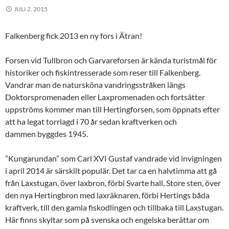
JULI 2, 2015
Falkenberg fick 2013 en ny fors i Ätran!
Forsen vid Tullbron och Garvareforsen är kända turistmål för
historiker och fiskintresserade som reser till Falkenberg.
Vandrar man de natursköna vandringsstråken längs
Doktorspromenaden eller Laxpromenaden och fortsätter
uppströms kommer man till Hertingforsen, som öppnats efter
att ha legat torrlagd i 70 år sedan kraftverken och
dammen byggdes 1945.
”Kungarundan” som Carl XVI Gustaf vandrade vid invigningen
i april 2014 är särskilt populär. Det tar ca en halvtimma att gå
från Laxstugan, över laxbron, förbi Svarte hall, Store sten, över
den nya Hertingbron med laxräknaren, förbi Hertings båda
kraftverk, till den gamla fiskodlingen och tillbaka till Laxstugan.
Här finns skyltar som på svenska och engelska berättar om