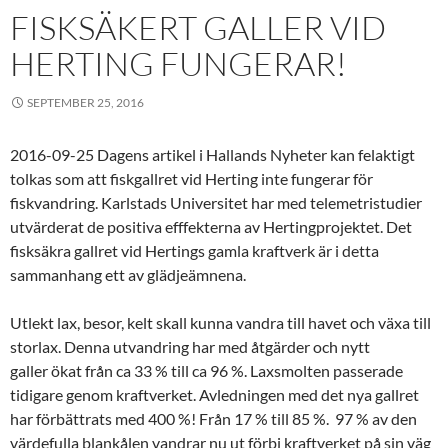
FISKSÄKERT GALLER VID
HERTING FUNGERAR!
SEPTEMBER 25, 2016
2016-09-25 Dagens artikel i Hallands Nyheter kan felaktigt
tolkas som att fiskgallret vid Herting inte fungerar för
fiskvandring. Karlstads Universitet har med telemetristudier
utvärderat de positiva efffekterna av Hertingprojektet. Det
fisksäkra gallret vid Hertings gamla kraftverk är i detta
sammanhang ett av glädjeämnena.
Utlekt lax, besor, kelt skall kunna vandra till havet och växa till
storlax. Denna utvandring har med åtgärder och nytt
galler ökat från ca 33 % till ca 96 %. Laxsmolten passerade
tidigare genom kraftverket. Avledningen med det nya gallret
har förbättrats med 400 %! Från 17 % till 85 %. 97 % av den
värdefulla blankålen vandrar nu ut förbi kraftverket på sin väg