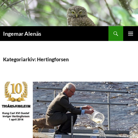
Hoppa
till
innehåll
Sök
Ingemar Alenäs
PRIMÄR
MENY
Kategoriarkiv: Hertingforsen