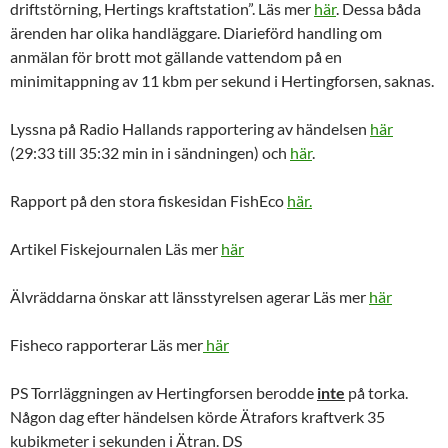
driftstörning, Hertings kraftstation”. Läs mer
här
. Dessa båda
ärenden har olika handläggare. Diarieförd handling om
anmälan för brott mot gällande vattendom på en
minimitappning av 11 kbm per sekund i Hertingforsen, saknas.
Lyssna på Radio Hallands rapportering av händelsen
här
(29:33 till 35:32 min in i sändningen) och
här
.
Rapport på den stora fiskesidan FishEco
här.
Artikel Fiskejournalen Läs mer
här
Älvräddarna önskar att länsstyrelsen agerar Läs mer
här
Fisheco rapporterar Läs mer
här
PS Torrläggningen av Hertingforsen berodde
inte
på torka.
Någon dag efter händelsen körde Ätrafors kraftverk 35
kubikmeter i sekunden i Ätran. DS