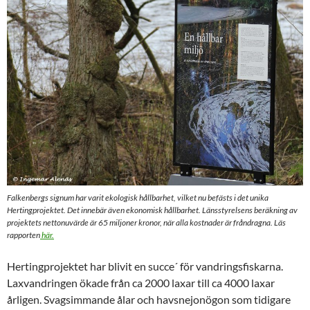
Falkenbergs signum har varit ekologisk hållbarhet, vilket nu befästs i det unika
Hertingprojektet. Det innebär även ekonomisk hållbarhet. Länsstyrelsens beräkning av
projektets nettonuvärde
är 65 miljoner kronor
, när alla kostnader är fråndragna. Läs
rapporten
här.
Hertingprojektet har blivit en succe´ för vandringsfiskarna.
Laxvandringen ökade från ca 2000 laxar till ca 4000 laxar
årligen. Svagsimmande ålar och havsnejonögon som tidigare