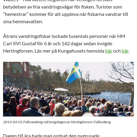
betydelsen av fria vandringsvägar för fisken. Turister som
”hemestrar” kommer för att uppleva när fiskarna vandrar till
sina hemmavatten.
Ätrans vandringsfiskar lockade tusentals personer när HM
Carl XVI Gustaf för 6 år och 142 dagar sedan invigde
Hertingforsen. Läs mer på Kungahusets hemsida
här
och
här
.
2014-04-01 Folkvandring vid invigningen av Hertingforsen i Falkenberg.
Dagen till ära hade man ordnat den nygrusade