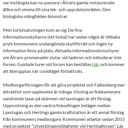
var instängda kan nu passera i Ätrans gamla restaurerade
åfåra och simma till sina lek- och uppväxtområden. Den
biologiska mångfalden blomstrar.
Men turistsatsningen kom av sig. De fina
informationsskyltarna (ett tiotal) har sedan något år tillbaka
prytt kommunens undangömda skyltförråd och ingen ny
information finns på plats. Aktuella informationsbroschyrer
om Ätrans promenader slutar vid laxbron och inkluderar inte
forsen. Guidade turer vid forsen kan beställas
här.
och kommer
att återupptas när covidläget förbättrats.
Medborgarförslagen för att göra projektet och Falkenberg mer
attraktivt som upplevelse är många. Visning av fiskkamerans
vandrande laxar på skärmen vid laxstugan är ett förslag.
Upprustning av den vackra fiskodlingen belägen mellan
Laxstugan och Hertings gamla kraftstation är ett annat förslag
från kommunens medborgare. Kommunen arbetar sedan 2015
med projektet ”Utvecklingsmöjligheter vid Hertingforsen”. Läs