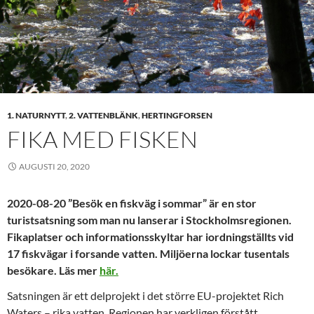
1. NATURNYTT
,
2. VATTENBLÄNK
,
HERTINGFORSEN
FIKA MED FISKEN
AUGUSTI 20, 2020
2020-08-20 ”Besök en fiskväg i sommar” är en stor
turistsatsning som man nu lanserar i Stockholmsregionen.
Fikaplatser och informationsskyltar har iordningställts vid
17 fiskvägar i forsande vatten. Miljöerna lockar tusentals
besökare. Läs mer
här.
Satsningen är ett delprojekt i det större EU-projektet Rich
Waters – rika vatten. Regionen har verkligen förstått