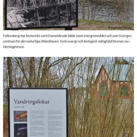
Falkenberg har historiskt varit framstående både inom energiområdet och som Sveriges
centrum för den naturliga Atlantlaxen. Grön energi och biologisk mångfald förenas nu i
Hertingforsen.