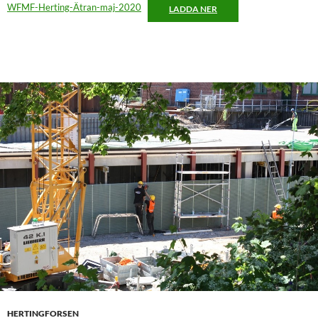
WFMF-Herting-Ätran-maj-2020
LADDA NER
HERTINGFORSEN