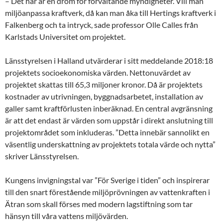
– Det här är en dröm för förvaltande myndigheter. Vill man
miljöanpassa kraftverk, då kan man åka till Hertings kraftverk i
Falkenberg och ta intryck, sade professor Olle Calles från
Karlstads Universitet om projektet.
Länsstyrelsen i Halland utvärderar i sitt meddelande 2018:18
projektets socioekonomiska värden. Nettonuvärdet av
projektet skattas till 65,3 miljoner kronor. Då är projektets
kostnader av utrivningen, byggnadsarbetet, installation av
galler samt kraftförlusten inberäknad. En central avgränsning
är att det endast är värden som uppstår i direkt anslutning till
projektområdet som inkluderas. ”Detta innebär sannolikt en
väsentlig underskattning av projektets totala värde och nytta”
skriver Länsstyrelsen.
Kungens invigningstal var ”För Sverige i tiden” och inspirerar
till den snart förestående miljöprövningen av vattenkraften i
Ätran som skall förses med modern lagstiftning som tar
hänsyn till våra vattens miljövärden.