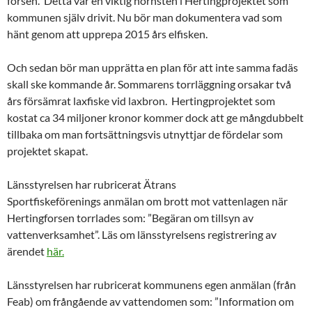
forsen. Detta var en viktig hörnsten i Hertingprojektet som
kommunen själv drivit. Nu bör man dokumentera vad som
hänt genom att upprepa 2015 års elfisken.
Och sedan bör man upprätta en plan för att inte samma fadäs
skall ske kommande år. Sommarens torrläggning orsakar två
års försämrat laxfiske vid laxbron. Hertingprojektet som
kostat ca 34 miljoner kronor kommer dock att ge mångdubbelt
tillbaka om man fortsättningsvis utnyttjar de fördelar som
projektet skapat.
Länsstyrelsen har rubricerat Ätrans
Sportfiskeförenings anmälan om brott mot vattenlagen när
Hertingforsen torrlades som: ”Begäran om tillsyn av
vattenverksamhet”. Läs om länsstyrelsens registrering av
ärendet
här.
Länsstyrelsen har rubricerat kommunens egen anmälan (från
Feab) om frångående av vattendomen som: ”Information om