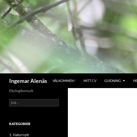
Hoppa
till
innehåll
Sök
Ingemar Alenäs
VÄLKOMMEN !
MITT CV
GUIDNING
H
Ekologikonsult
Sök
efter:
KATEGORIER
1. Naturnytt