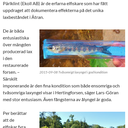
Pärlklint (Ekoll AB) är de erfarna elfiskare som har fått
uppdraget att dokumentera effekterna på det unika
laxbeståndet i Ätran.
De är båda
entusiastiska
över mängden
producerad lax
i den
restaurerade
forsen. –
2015-09-08 Tvåsomrigt laxyngel i god kondition
Särskilt
imponerande är den fina kondition som både ensomriga och
tvåsomriga laxyngel visar i Hertingforsen, säger Lars-Göran
med stor entusiasm. Även fångsterna av ålyngel är goda.
Per berättar
att de
elfiskar fyra