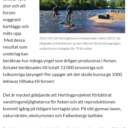
ytor och att
forsen
noggrant
kartläggs och
mäts upp.
2015-09-08 Hertingforsen restaurerades våren 2013. Nu
Med dessa
fångades två årsklasser av lax vilket är första föryngringen
resultat som
sedan forsen stängdes för 70 år sedan.
underlag kan
beräknas hur många yngel som årligen produceras i forsen.
Antalet beräknades till totalt 13 000 ensomriga och
tvåsomriga laxyngel! Per uppger att det skulle kunna ge 1000
leklaxar tillbaka till forsen!
Det är mycket glädjande att Hertingprojektet förbättrat
vandringsmöjligheterna för fisken och att reproduktionen
kommit igång på tidigare torrlagda ytor. På sikt gynnas laxen,
naturvärden, ekoturismen och Falkenbergs laxfiske.