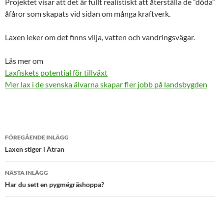
Projektet visar att det är fullt realistiskt att återställa de ”döda”
åfåror som skapats vid sidan om många kraftverk.
Laxen leker om det finns vilja, vatten och vandringsvägar.
Läs mer om
Laxfiskets potential för tillväxt
Mer lax i de svenska älvarna skapar fler jobb på landsbygden
Inläggsnavigering
FÖREGÅENDE INLÄGG
Laxen stiger i Ätran
NÄSTA INLÄGG
Har du sett en pygmégräshoppa?