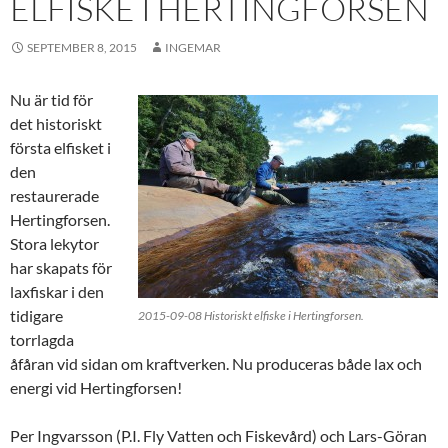
ELFISKE I HERTINGFORSEN
SEPTEMBER 8, 2015
INGEMAR
Nu är tid för
det historiskt
första elfisket i
den
restaurerade
Hertingforsen.
Stora lekytor
har skapats för
laxfiskar i den
tidigare
2015-09-08 Historiskt elfiske i Hertingforsen.
torrlagda
åfåran vid sidan om kraftverken. Nu produceras både lax och
energi vid Hertingforsen!
Per Ingvarsson (P.I. Fly Vatten och Fiskevård) och Lars-Göran