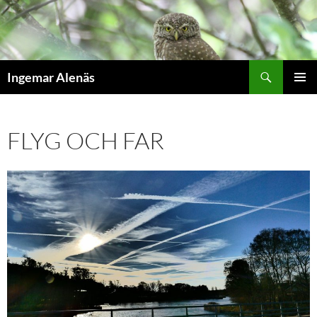
Hoppa
till
innehåll
Sök
Ingemar Alenäs
PRIMÄR
MENY
FLYG OCH FAR