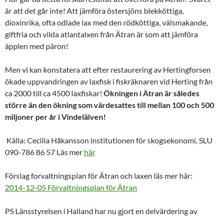
är att det går inte! Att jämföra östersjöns blekköttiga,
dioxinrika, ofta odlade lax med den rödköttiga, välsmakande,
giftfria och vilda atlantalxen från Ätran är som att jämföra
äpplen med päron!
Men vi kan konstatera att efter restaurering av Hertingforsen
ökade uppvandringen av laxfisk i fiskräknaren vid Herting från
ca 2000 till ca 4500 laxfiskar!
Ökningen i Ätran är således
större än den ökning som värdesattes till mellan 100 och 500
miljoner per år i Vindelälven!
Källa: Cecilia Håkansson institutionen för skogsekonomi, SLU
090-786 86 57 Läs mer
här
Förslag forvaltningsplan för Ätran och laxen läs mer här:
2014-12-05 Förvaltningsplan för Ätran
PS Länsstyrelsen i Halland har nu gjort en delvärdering av