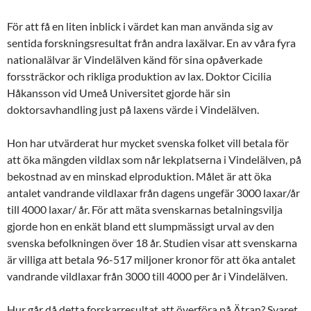
För att få en liten inblick i värdet kan man använda sig av
sentida forskningsresultat från andra laxälvar. En av våra fyra
nationalälvar är Vindelälven känd för sina opåverkade
forssträckor och rikliga produktion av lax. Doktor Cicilia
Håkansson vid Umeå Universitet gjorde här sin
doktorsavhandling just på laxens värde i Vindelälven.
Hon har utvärderat hur mycket svenska folket vill betala för
att öka mängden vildlax som når lekplatserna i Vindelälven, på
bekostnad av en minskad elproduktion. Målet är att öka
antalet vandrande vildlaxar från dagens ungefär 3000 laxar/år
till 4000 laxar/ år. För att mäta svenskarnas betalningsvilja
gjorde hon en enkät bland ett slumpmässigt urval av den
svenska befolkningen över 18 år. Studien visar att svenskarna
är villiga att betala 96-517 miljoner kronor för att öka antalet
vandrande vildlaxar från 3000 till 4000 per år i Vindelälven.
Hur går då detta forskarresultat att överföra på Ätran? Svaret