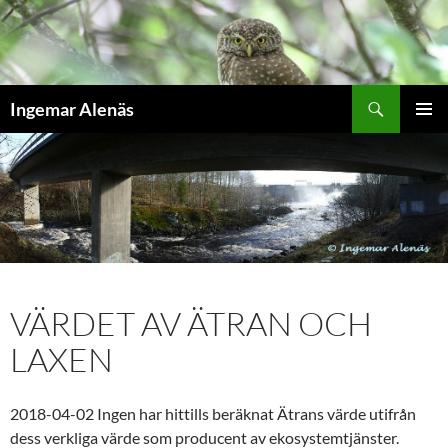
Hoppa
till
innehåll
Sök
Ingemar Alenäs
PRIMÄR
MENY
VÄRDET AV ÄTRAN OCH
LAXEN
2018-04-02 Ingen har hittills beräknat Ätrans värde utifrån
dess verkliga värde som producent av ekosystemtjänster.