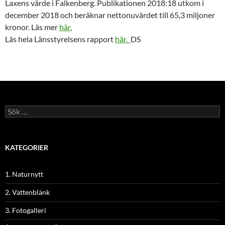
Laxens värde i Falkenberg. Publikationen 2018:18 utkom i
december 2018 och beräknar nettonuvärdet till 65,3 miljoner
kronor. Läs mer
här.
Läs hela Länsstyrelsens rapport
här.
DS
Sök
efter:
KATEGORIER
1. Naturnytt
2. Vattenblänk
3. Fotogalleri