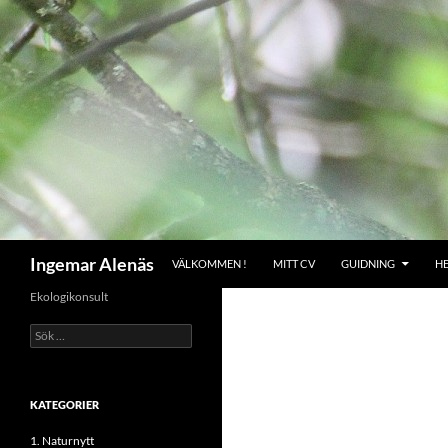
Hoppa
till
innehåll
Sök
Ingemar Alenäs
VÄLKOMMEN !
MITT CV
GUIDNING
H
Ekologikonsult
Sök
efter:
KATEGORIER
1. Naturnytt