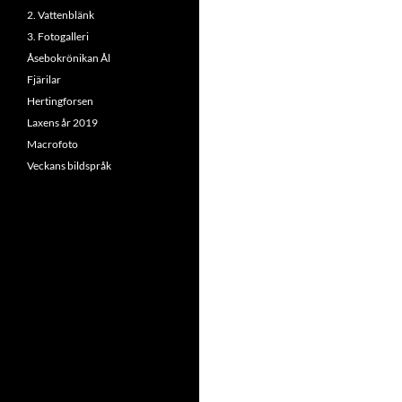
2. Vattenblänk
3. Fotogalleri
Åsebokrönikan Ål
Fjärilar
Hertingforsen
Laxens år 2019
Macrofoto
Veckans bildspråk