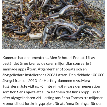
Kameran har dokumenterat. Ålen är hotad. Endast 1% av
beståndet är nu kvar av de ca en miljon ålar som varje år
simmade upp i Ätran. Åtgärder har påbörjats och en
ålyngelledare installerades 2006 i Ätran. Den räddade 100 000
ålyngel fram till 2013 när Herting-dammen revs. Mera
åtgärder måste vidtas. För inte vill väl vi vara den generation
som fick ålens hjärta att sluta slå? Men det finns hopp. Tio år
efter ålyngelledaren vid Herting anslår nu Formas tre miljoner
kronor till ett forskningsprojekt för att finna lösningar för den