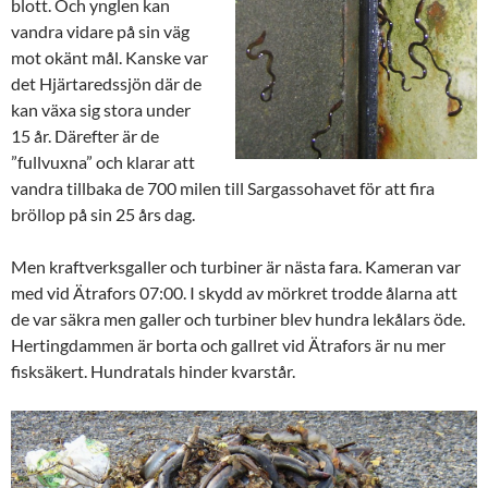
blott. Och ynglen kan
vandra vidare på sin väg
mot okänt mål. Kanske var
det Hjärtaredssjön där de
kan växa sig stora under
15 år. Därefter är de
”fullvuxna” och klarar att
vandra tillbaka de 700 milen till Sargassohavet för att fira
bröllop på sin 25 års dag.
Men kraftverksgaller och turbiner är nästa fara. Kameran var
med vid Ätrafors 07:00. I skydd av mörkret trodde ålarna att
de var säkra men galler och turbiner blev hundra lekålars öde.
Hertingdammen är borta och gallret vid Ätrafors är nu mer
fisksäkert. Hundratals hinder kvarstår.