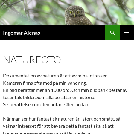
Hoppa
till
innehåll
Sök
Ingemar Alenäs
PRIMÄR
MENY
NATURFOTO
Dokumentation av naturen är ett av mina intressen.
Kameran finns ofta med på min vandring.
En bild berättar mer än 1000 ord. Och min bildbank består av
tusentals bilder. Som alla berättar en historia.
Se berättelsen om den hotade ålen nedan.
När man ser hur fantastisk naturen är i stort och smått, så
vaknar intresset för att bevara detta fantastiska, så att
kommande generationer också får uppleva.