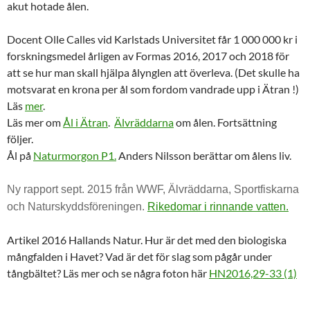
akut hotade ålen.
Docent Olle Calles vid Karlstads Universitet får 1 000 000 kr i
forskningsmedel årligen av Formas 2016, 2017 och 2018 för
att se hur man skall hjälpa ålynglen att överleva. (Det skulle ha
motsvarat en krona per ål som fordom vandrade upp i Ätran !)
Läs
mer
.
Läs mer om
Ål i Ätran
.
Älvräddarna
om ålen. Fortsättning
följer.
Ål på
Naturmorgon P1.
Anders Nilsson berättar om ålens liv.
Ny rapport sept. 2015 från WWF, Älvräddarna, Sportfiskarna
och Naturskyddsföreningen.
Rikedomar i rinnande vatten.
Artikel 2016 Hallands Natur. Hur är det med den biologiska
mångfalden i Havet? Vad är det för slag som pågår under
tångbältet? Läs mer och se några foton här
HN2016,29-33 (1)