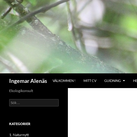
Hoppa
till
innehåll
Sök
Ingemar Alenäs
VÄLKOMMEN !
MITT CV
GUIDNING
H
Ekologikonsult
Sök
efter:
KATEGORIER
1. Naturnytt