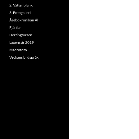
2. Vattenblänk
3. Fotogalleri
Åsebokrönikan Ål
Fjärilar
Hertingforsen
Laxens år 2019
Macrofoto
Veckans bildspråk