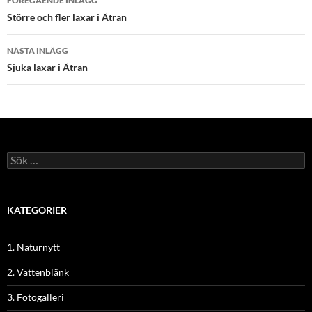
FÖREGÅENDE INLÄGG
Större och fler laxar i Ätran
NÄSTA INLÄGG
Sjuka laxar i Ätran
Sök
efter:
KATEGORIER
1. Naturnytt
2. Vattenblänk
3. Fotogalleri