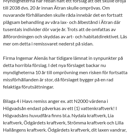
Myndigheterna har redan haft ett förslag att det skulle dröja
till 2038 dvs. 20 år innan Ätran skulle omprövas. Om
nuvarande förhållanden skulle råda innebär det en fortsatt
plågsam behandling av våra lax- och ålbestånd i Ätran där
tusentals individer dör varje år. Trots att de omfattas av
ålförordningen och skyddas av art- och habitatdirektivet. Läs
mer om detta i remissvaret nederst på sidan.
Firma Ingemar Alenäs har tidigare lämnat in synpunkter på
detta horribla förslag. I det nya förslaget backar nu
myndigheterna 10 år till omprövning men risken för fortsatta
missförhållanden är stor, då förslaget bygger på en rad
felaktiga förutsättningar.
Bilaga 4 i Havs remiss anger ex. att N2000 värdena i
Högvadsån endast påverkas av ett (1) vattenkraftverk! I
Högvadsåns huvudfåra finns bl.a. Nydala kraftverk, Lia
kraftverk, Ödgärdets kraftverk, Strömma kraftverk och Lilla
Hallångens kraftverk. Ödgärdets kraftverk, dit laxen vandrar,