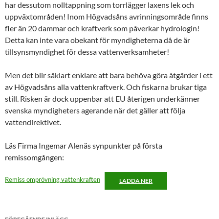
har dessutom nolltappning som torrlägger laxens lek och
uppväxtområden! Inom Högvadsåns avrinningsområde finns
fler än 20 dammar och kraftverk som påverkar hydrologin!
Detta kan inte vara obekant för myndigheterna då de är
tillsynsmyndighet för dessa vattenverksamheter!
Men det blir såklart enklare att bara behöva göra åtgärder i ett
av Högvadsåns alla vattenkraftverk. Och fiskarna brukar tiga
still. Risken är dock uppenbar att EU återigen underkänner
svenska myndigheters agerande när det gäller att följa
vattendirektivet.
Läs Firma Ingemar Alenäs synpunkter på första
remissomgången:
Remiss omprövning vattenkraften
LADDA NER
Inläggsnavigering