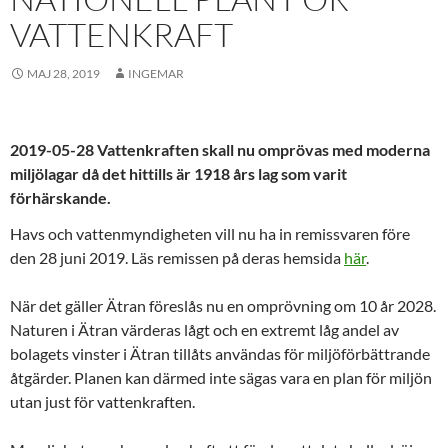
VATTENKRAFT
MAJ 28, 2019
INGEMAR
2019-05-28 Vattenkraften skall nu omprövas med moderna
miljölagar då det hittills är 1918 års lag som varit
förhärskande.
Havs och vattenmyndigheten vill nu ha in remissvaren före
den 28 juni 2019. Läs remissen på deras hemsida
här
.
När det gäller Ätran föreslås nu en omprövning om 10 år 2028.
Naturen i Ätran värderas lågt och en extremt låg andel av
bolagets vinster i Ätran tillåts användas för miljöförbättrande
åtgärder. Planen kan därmed inte sägas vara en plan för miljön
utan just för vattenkraften.