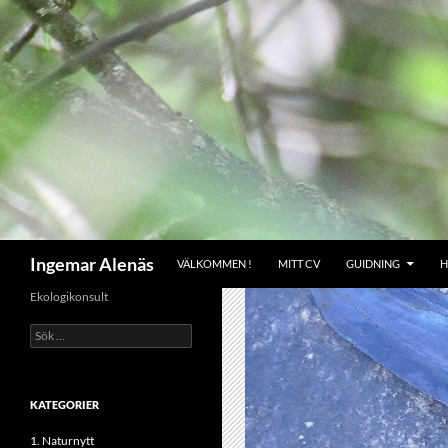
Hoppa
till
innehåll
Sök
Ingemar Alenäs
VÄLKOMMEN !
MITT CV
GUIDNING
H
Ekologikonsult
Sök
efter:
KATEGORIER
1. Naturnytt