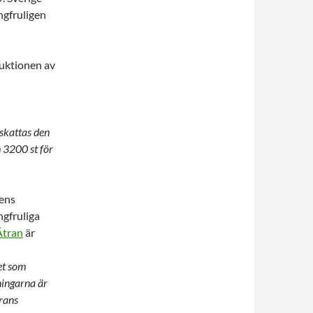
ngfruligen
duktionen av
 skattas den
 3200 st för
gens
ngfruliga
 Ätran
är
et som
ningarna är
rans