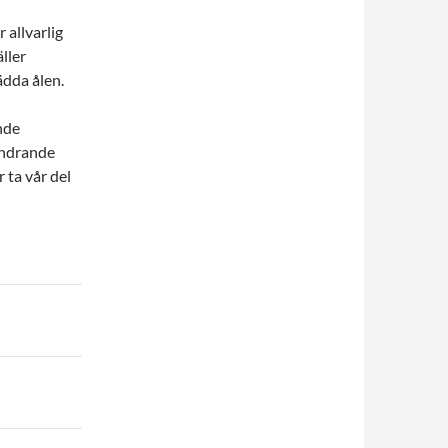
 allvarlig
ller
ädda ålen.
nde
andrande
 ta vår del