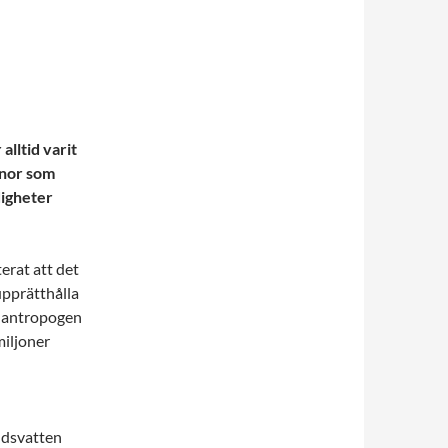
lltid varit
onor som
digheter
erat att det
upprätthålla
e antropogen
miljoner
andsvatten