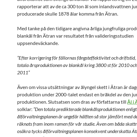
rapporterar att av de ca 300 ton ål som inlandsvattnen ju
producerade skulle 1878 ålar komma från Ätran.
Med tanke på den tidigare angivna årliga jungfruliga pro
blankål från Ätran var resultatet från valideringsstudien
uppsendeväckande.
”Efter korrigering för fällornas fångsteffektivitet och driftstid,
totala årsproduktionen av blankål kring 3800 st för 2010 och
2011”
Även om vissa utsättningar av ålyngel skett i Ätran är da
produktion under 2000-talet endast en bråkdel av den ju
produktionen. Slutsatsen som dras av författarna till
Ål i
solklar:
”Den totala predikterade blankålsproduktionen enligt
ålförvaltningsplanen är ungefär hälften så stor jämfört med d
räknats fram inom ramen för vår studie. Även om båda skatt
osäkra tycks ålförvaltningsplanen konsekvent underskatta Ät