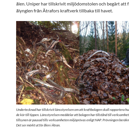
ålen. Uniper har tillskrivit miljödomstolen och begärt att 
ålynglen från Ätrafors kraftverk tillbaka till havet.
Undertecknad har tillskrivit länsstyrelsen om att kraftbolagen skall rapportera h
de kör till tippen. Länsstyrelsen meddelar att bolagen har tillstånd till verksamhet
tillsynen är pausad tills verksamheten miljöprövas enligt NAP. Prövningen beräkn
Det ser mörkt ut för ålen i Ätran.