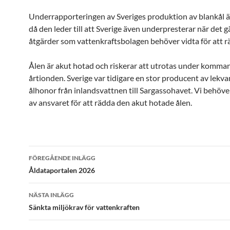
Underrapporteringen av Sveriges produktion av blankål är
då den leder till att Sverige även underpresterar när det gä
åtgärder som vattenkraftsbolagen behöver vidta för att r
Ålen är akut hotad och riskerar att utrotas under komma
årtionden. Sverige var tidigare en stor producent av lekv
ålhonor från inlandsvattnen till Sargassohavet. Vi behöver
av ansvaret för att rädda den akut hotade ålen.
Inläggsnavigering
FÖREGÅENDE INLÄGG
Åldataportalen 2026
NÄSTA INLÄGG
Sänkta miljökrav för vattenkraften