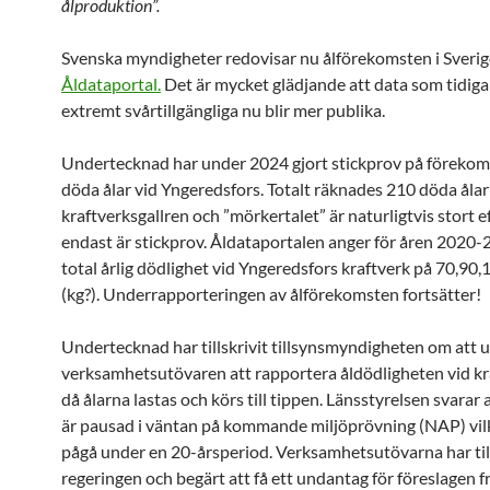
ålproduktion”.
Svenska myndigheter redovisar nu ålförekomsten i Sverige
Åldataportal.
Det är mycket glädjande att data som tidiga
extremt svårtillgängliga nu blir mer publika.
Undertecknad har under 2024 gjort stickprov på förekom
döda ålar vid Yngeredsfors. Totalt räknades 210 döda ålar
kraftverksgallren och ”mörkertalet” är naturligtvis stort 
endast är stickprov. Åldataportalen anger för åren 2020-
total årlig dödlighet vid Yngeredsfors kraftverk på 70,90
(kg?). Underrapporteringen av ålförekomsten fortsätter!
Undertecknad har tillskrivit tillsynsmyndigheten om att
verksamhetsutövaren att rapportera åldödligheten vid k
då ålarna lastas och körs till tippen. Länsstyrelsen svarar a
är pausad i väntan på kommande miljöprövning (NAP) vil
pågå under en 20-årsperiod. Verksamhetsutövarna har till
regeringen och begärt att få ett undantag för föreslagen f