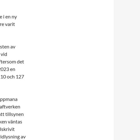
 i en ny
re varit
sten av
 vid
eftersom det
2023 en
,110 och 127
 uppmana
raftverken
tt tillsynen
ken väntas
skrivit
ridlysning av