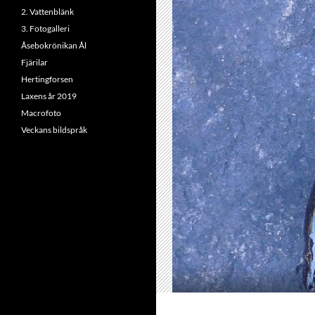
2. Vattenblänk
3. Fotogalleri
Åsebokrönikan Ål
Fjärilar
Hertingforsen
Laxens år 2019
Macrofoto
Veckans bildspråk