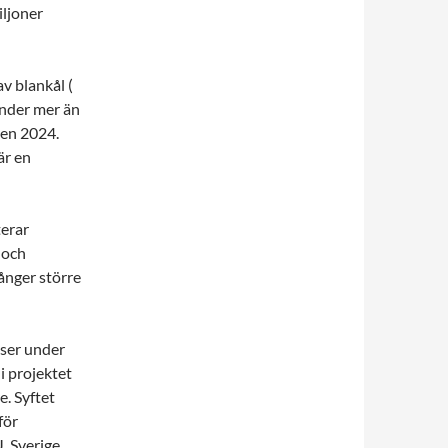
iljoner
av blankål (
under mer än
ten 2024.
är en
terar
 och
ånger större
tser under
i projektet
. Syftet
för
. Sverige