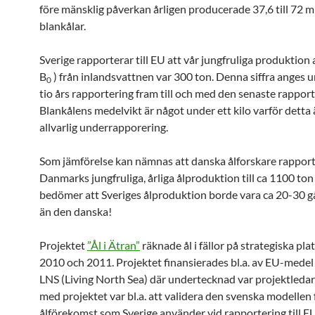
före mänsklig påverkan årligen producerade 37,6 till 72 m
blankålar.
Sverige rapporterar till EU att vår jungfruliga produktion 
B
) från inlandsvattnen var 300 ton. Denna siffra anges 
0
tio års rapportering fram till och med den senaste rappor
Blankålens medelvikt är något under ett kilo varför detta 
allvarlig underrapporering.
Som jämförelse kan nämnas att danska ålforskare rappor
Danmarks jungfruliga, årliga ålproduktion till ca 1100 ton
bedömer att Sveriges ålproduktion borde vara ca 20-30 g
än den danska!
Projektet
”Ål i Ätran”
räknade ål i fällor på strategiska pla
2010 och 2011. Projektet finansierades bl.a. av EU-medel 
LNS (Living North Sea) där undertecknad var projektledare
med projektet var bl.a. att validera den svenska modellen 
ålförekomst som Sverige använder vid rapportering till EU