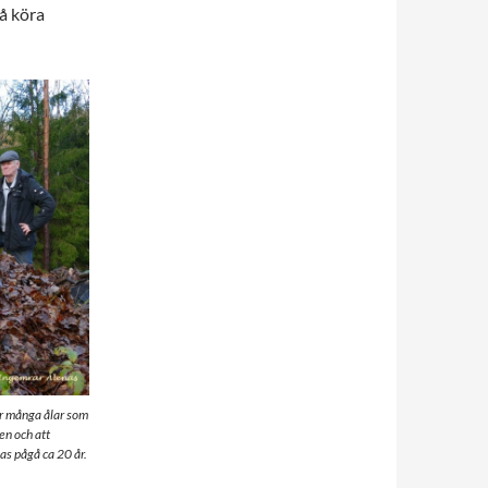
få köra
ur många ålar som
en och att
as pågå ca 20 år.