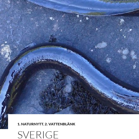
1. NATURNYTT
,
2. VATTENBLÄNK
SVERIGE