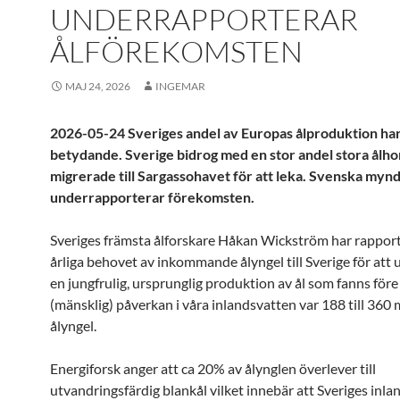
UNDERRAPPORTERAR
ÅLFÖREKOMSTEN
MAJ 24, 2026
INGEMAR
2026-05-24 Sveriges andel av Europas ålproduktion har a
betydande. Sverige bidrog med en stor andel stora ålh
migrerade till Sargassohavet för att leka. Svenska myn
underrapporterar förekomsten.
Sveriges främsta ålforskare Håkan Wickström har rapport
årliga behovet av inkommande ålyngel till Sverige för att 
en jungfrulig, ursprunglig produktion av ål som fanns för
(mänsklig) påverkan i våra inlandsvatten var 188 till 360 
ålyngel.
Energiforsk anger att ca 20% av ålynglen överlever till
utvandringsfärdig blankål vilket innebär att Sveriges inl