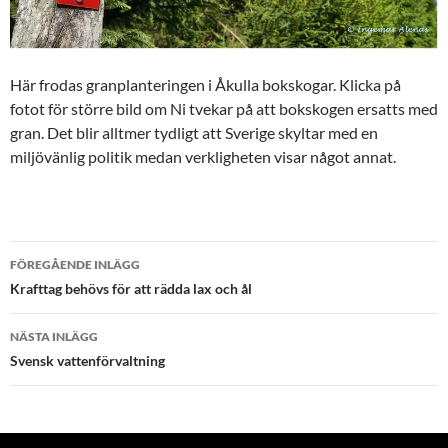
Här frodas granplanteringen i Åkulla bokskogar. Klicka på
fotot för större bild om Ni tvekar på att bokskogen ersatts med
gran. Det blir alltmer tydligt att Sverige skyltar med en
miljövänlig politik medan verkligheten visar något annat.
Inläggsnavigering
FÖREGÅENDE INLÄGG
Krafttag behövs för att rädda lax och ål
NÄSTA INLÄGG
Svensk vattenförvaltning