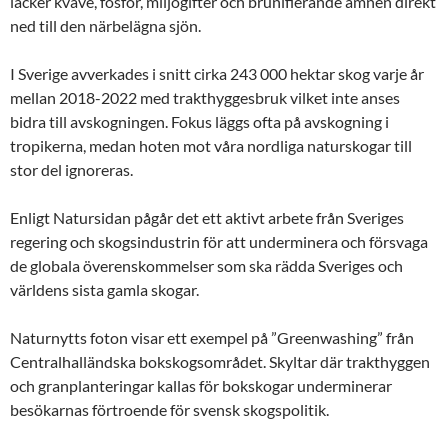
läcker kväve, fosfor, miljögifter och brunifierande ämnen direkt
ned till den närbelägna sjön.
I Sverige avverkades i snitt cirka 243 000 hektar skog varje år
mellan 2018-2022 med trakthyggesbruk vilket inte anses
bidra till avskogningen. Fokus läggs ofta på avskogning i
tropikerna, medan hoten mot våra nordliga naturskogar till
stor del ignoreras.
Enligt Natursidan pågår det ett aktivt arbete från Sveriges
regering och skogsindustrin för att underminera och försvaga
de globala överenskommelser som ska rädda Sveriges och
världens sista gamla skogar.
Naturnytts foton visar ett exempel på ”Greenwashing” från
Centralhalländska bokskogsområdet. Skyltar där trakthyggen
och granplanteringar kallas för bokskogar underminerar
besökarnas förtroende för svensk skogspolitik.