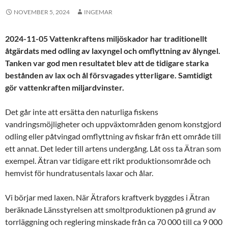
NOVEMBER 5, 2024
INGEMAR
2024-11-05 Vattenkraftens miljöskador har traditionellt
åtgärdats med odling av laxyngel och omflyttning av ålyngel.
Tanken var god men resultatet blev att de tidigare starka
bestånden av lax och ål försvagades ytterligare. Samtidigt
gör vattenkraften miljardvinster.
Det går inte att ersätta den naturliga fiskens
vandringsmöjligheter och uppväxtområden genom konstgjord
odling eller påtvingad omflyttning av fiskar från ett område till
ett annat. Det leder till artens undergång. Låt oss ta Ätran som
exempel. Ätran var tidigare ett rikt produktionsområde och
hemvist för hundratusentals laxar och ålar.
Vi börjar med laxen. När Ätrafors kraftverk byggdes i Ätran
beräknade Länsstyrelsen att smoltproduktionen på grund av
torrläggning och reglering minskade från ca 70 000 till ca 9 000