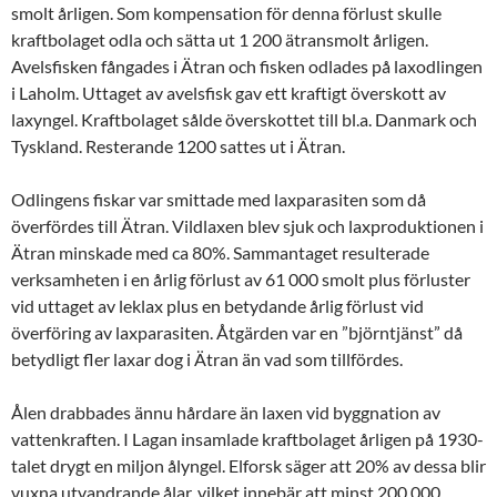
smolt årligen. Som kompensation för denna förlust skulle
kraftbolaget odla och sätta ut 1 200 ätransmolt årligen.
Avelsfisken fångades i Ätran och fisken odlades på laxodlingen
i Laholm. Uttaget av avelsfisk gav ett kraftigt överskott av
laxyngel. Kraftbolaget sålde överskottet till bl.a. Danmark och
Tyskland. Resterande 1200 sattes ut i Ätran.
Odlingens fiskar var smittade med laxparasiten som då
överfördes till Ätran. Vildlaxen blev sjuk och laxproduktionen i
Ätran minskade med ca 80%. Sammantaget resulterade
verksamheten i en årlig förlust av 61 000 smolt plus förluster
vid uttaget av leklax plus en betydande årlig förlust vid
överföring av laxparasiten. Åtgärden var en ”björntjänst” då
betydligt fler laxar dog i Ätran än vad som tillfördes.
Ålen drabbades ännu hårdare än laxen vid byggnation av
vattenkraften. I Lagan insamlade kraftbolaget årligen på 1930-
talet drygt en miljon ålyngel. Elforsk säger att 20% av dessa blir
vuxna utvandrande ålar, vilket innebär att minst 200 000