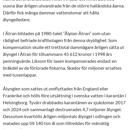
vuxna ålar årligen utvandrade från de större halländska åarna.
Därför fick många dammar vattendomar att hålla
ålyngelledare.
I Ätran bildades på 1980-talet ”Ålplan Ätran” som utan
rådighet befriade kraftbolagen från denna skyldighet. Som
kompensation skulle ett trettiotal dammägare årligen sätta ut
ålyngel i Ätran för tillsammans 45 612 kronor i 1998 års
penningvärde. Liksom för laxen kompenserades endast en
bråkdel av de förlorade fiskarna. Skador för miljoner ersattes
med tusenlappar.
Ålynglen som sattes ut omflyttades från England eller
Frankrike och hölls före utsättning i svenska vatten i karantän i
Helsingborg. Tyvärr drabbades karantänen av sjukdomar 2017
och 2024 och sammanlagt destruerades 4,7 miljoner ålyngel.
Dessutom kvarhölls årligen miljontals ålyngel i odlingen och
matades upp till 140 ton ål som tillreddes för mänsklig