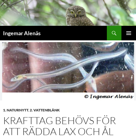
Hoppa
till
innehåll
Sök
Ingemar Alenäs
PRIMÄR
MENY
1. NATURNYTT
,
2. VATTENBLÄNK
KRAFTTAG BEHÖVS FÖR
ATT RÄDDA LAX OCH ÅL