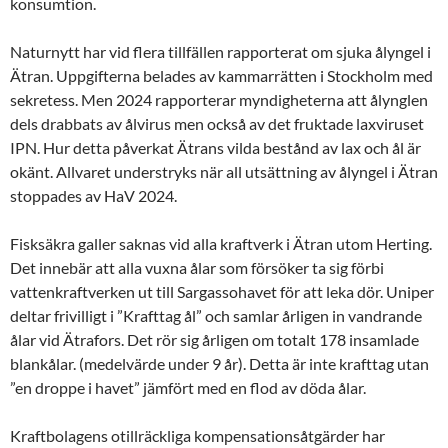
konsumtion.
Naturnytt har vid flera tillfällen rapporterat om sjuka ålyngel i
Ätran. Uppgifterna belades av kammarrätten i Stockholm med
sekretess. Men 2024 rapporterar myndigheterna att ålynglen
dels drabbats av ålvirus men också av det fruktade laxviruset
IPN. Hur detta påverkat Ätrans vilda bestånd av lax och ål är
okänt. Allvaret understryks när all utsättning av ålyngel i Ätran
stoppades av HaV 2024.
Fisksäkra galler saknas vid alla kraftverk i Ätran utom Herting.
Det innebär att alla vuxna ålar som försöker ta sig förbi
vattenkraftverken ut till Sargassohavet för att leka dör. Uniper
deltar frivilligt i ”Krafttag ål” och samlar årligen in vandrande
ålar vid Ätrafors. Det rör sig årligen om totalt 178 insamlade
blankålar. (medelvärde under 9 år). Detta är inte krafttag utan
”en droppe i havet” jämfört med en flod av döda ålar.
Kraftbolagens otillräckliga kompensationsåtgärder har