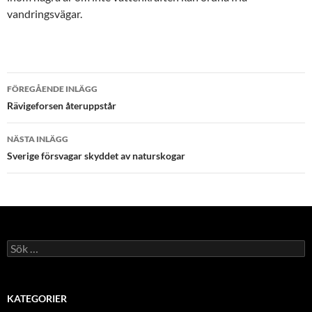
vandringsvägar.
Inläggsnavigering
FÖREGÅENDE INLÄGG
Rävigeforsen återuppstår
NÄSTA INLÄGG
Sverige försvagar skyddet av naturskogar
Sök
efter:
KATEGORIER