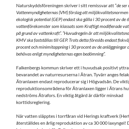
Naturskyddsföreningen skriver i sitt remissvar att ”
de ser
Vattenmyndigheternas (VM) förslag att miljökvalitetsnormen
ekologisk potential (GEP) endast ska gälla i 30 procent av de
vattenförekomster som klassats som Kraftigt modifierade va
på grund av vattenkraft”. ”Huvudregeln är att miljökvalitetsn
KMV ska fastställas till GEP. Trots detta föreslås endast fiskvä
procent och minimitappning i 30 procent av de anläggningar d
behövas enligt myndigheternas egen bedömning”.
Falkenbergs kommun skriver ett i huvudsak positivt yttra
bevarandet av naturresurserna i Ätran. Tyvärr anges felakt
Ätranlaxen endast reproducerar sig i Högvadsån. De vikti
reproduktionsområdena för Ätranlaxen ligger i Ätrans h
nedströms Ätrafors. En viktig åtgärd är därför minskad
korttidsreglering.
När vatten släpptes i torrfåran vid Herings kraftverk (Her
återställdes en årlig reproduktion av ca 30 000 laxyngel! 