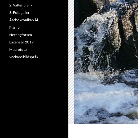
2. Vattenblänk
3. Fotogalleri
Åsebokrönikan Ål
Fjärilar
Hertingforsen
Laxens år 2019
Macrofoto
Veckans bildspråk