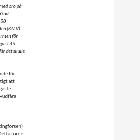
 med oro på
 God
 658
tten (KMV)
ormen för
gar i 45
är det skulle
nde för
igt att
gaste
uvudfåra
tingforsen)
Detta torde