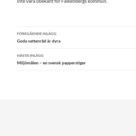
inte vara obekant för Falkenbergs kommun.
Inläggsnavigering
FÖREGÅENDE INLÄGG
Goda vattenråd är dyra
NÄSTA INLÄGG
Miljömålen – en svensk papperstiger