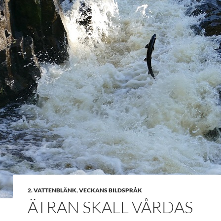
2. VATTENBLÄNK
,
VECKANS BILDSPRÅK
ÄTRAN SKALL VÅRDAS