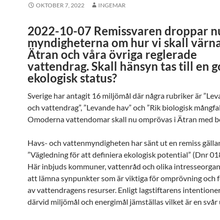
OKTOBER 7, 2022
INGEMAR
2022-10-07 Remissvaren droppar nu 
myndigheterna om hur vi skall värn
Ätran och våra övriga reglerade
vattendrag. Skall hänsyn tas till en 
ekologisk status?
Sverige har antagit 16 miljömål där några rubriker är ”Lev
och vattendrag”, ”Levande hav” och ”Rik biologisk mångfal
Omoderna vattendomar skall nu omprövas i Ätran med b
Havs- och vattenmyndigheten har sänt ut en remiss gäll
”Vägledning för att definiera ekologisk potential” (Dnr 0
Här inbjuds kommuner, vattenråd och olika intresseorgan
att lämna synpunkter som är viktiga för omprövning och f
av vattendragens resurser. Enligt lagstiftarens intentioner
därvid miljömål och energimål jämställas vilket är en svår 