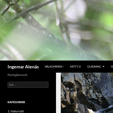
Hoppa
till
innehåll
Sök
Ingemar Alenäs
VÄLKOMMEN !
MITT CV
GUIDNING
H
Ekologikonsult
Sök
efter:
KATEGORIER
1. Naturnytt