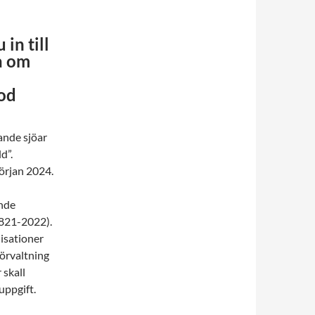
in till
a om
god
ande sjöar
d”.
örjan 2024.
ande
1821-2022).
isationer
örvaltning
 skall
uppgift.