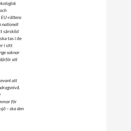
ekologisk
 och
a EU-rättens
n nationell
t särskild
ka tas i de
 i sitt
änge saknar
därför att
levant att
ndragsnivå.
r
ammar för
sjö – ska den