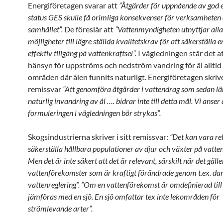
Energiföretagen svarar att
”Åtgärder för uppnående av god 
status GES skulle få orimliga konsekvenser för verksamheten
samhället”.
De föreslår att
”Vattenmyndigheten utnyttjar all
möjligheter till lägre ställda kvalitetskrav för att säkerställa e
effektiv tillgång på vattenkraftsel”.
I vägledningen står det at
hänsyn för uppströms och nedström vandring för ål alltid s
områden där ålen funnits naturligt. Energiföretagen skriver
remissvar
”Att genomföra åtgärder i vattendrag som sedan l
naturlig invandring av ål …. bidrar inte till detta mål. Vi anser 
formuleringen i vägledningen bör strykas”.
Skogsindustrierna skriver i sitt remissvar:
”Det kan vara re
säkerställa hållbara populationer av djur och växter på vatte
Men det är inte säkert att det är relevant, särskilt när det gälle
vattenförekomster som är kraftigt förändrade genom t.ex. d
vattenreglering”.
”Om en vattenförekomst är omdefinierad till 
jämföras med en sjö. En sjö omfattar tex inte lekområden för
strömlevande arter”.