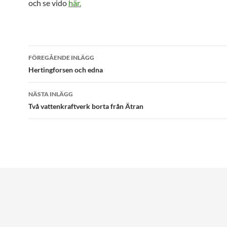
och se vido
här.
Inläggsnavigering
FÖREGÅENDE INLÄGG
Hertingforsen och edna
NÄSTA INLÄGG
Två vattenkraftverk borta från Ätran