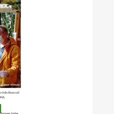
 från Ätran vid
 DNA.
känner inte