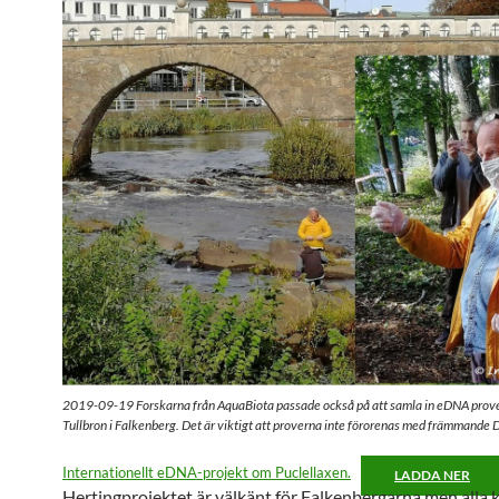
2019-09-19 Forskarna från AquaBiota passade också på att samla in eDNA prover
Tullbron i Falkenberg. Det är viktigt att proverna inte förorenas med främmande
Internationellt eDNA-projekt om Puclellaxen.
LADDA NER
Hertingprojektet är välkänt för Falkenbergarna men alla 