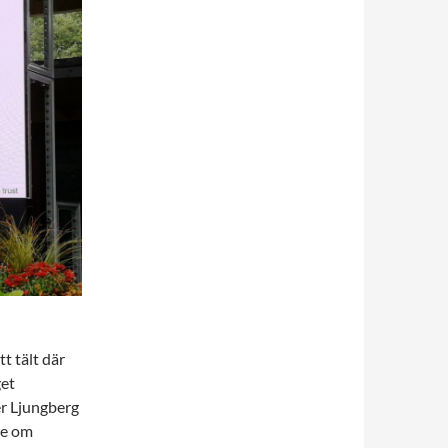
t tält där
get
er Ljungberg
de om