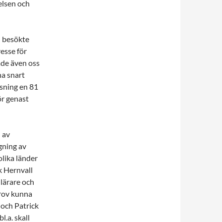
elsen och
n besökte
esse för
ade även oss
na snart
usning en 81
ör genast
 av
gning av
lika länder
k Hernvall
 lärare och
rov kunna
r och Patrick
.a. skall