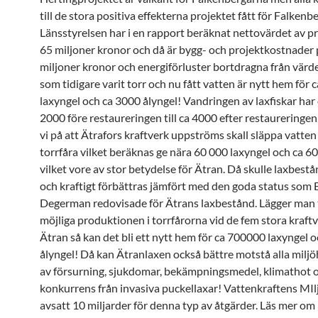
till de stora positiva effekterna projektet fått för Falkenbe
Länsstyrelsen har i en rapport beräknat nettovärdet av pro
65 miljoner kronor och då är bygg- och projektkostnader 
miljoner kronor och energiförluster bortdragna från värd
som tidigare varit torr och nu fått vatten är nytt hem för
laxyngel och ca 3000 ålyngel! Vandringen av laxfiskar har 
2000 före restaureringen till ca 4000 efter restaureringen
vi på att Ätrafors kraftverk uppströms skall släppa vatten 
torrfåra vilket beräknas ge nära 60 000 laxyngel och ca 6
vilket vore av stor betydelse för Ätran. Då skulle laxbest
och kraftigt förbättras jämfört med den goda status som 
Degerman redovisade för Ätrans laxbestånd. Lägger man t
möjliga produktionen i torrfårorna vid de fem stora kraftv
Ätran så kan det bli ett nytt hem för ca 700000 laxyngel
ålyngel! Då kan Ätranlaxen också bättre motstå alla miljö
av försurning, sjukdomar, bekämpningsmedel, klimathot 
konkurrens från invasiva puckellaxar! Vattenkraftens MIl
avsatt 10 miljarder för denna typ av åtgärder. Läs mer om