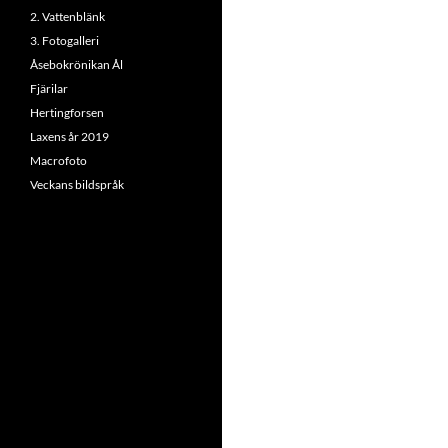
2. Vattenblänk
3. Fotogalleri
Åsebokrönikan Ål
Fjärilar
Hertingforsen
Laxens år 2019
Macrofoto
Veckans bildspråk