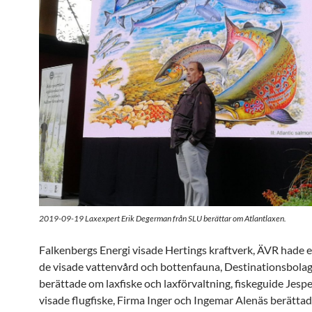
2019-09-19 Laxexpert Erik Degerman från SLU berättar om Atlantlaxen.
Falkenbergs Energi visade Hertings kraftverk, ÄVR hade et
de visade vattenvård och bottenfauna, Destinationsbola
berättade om laxfiske och laxförvaltning, fiskeguide Jesp
visade flugfiske, Firma Inger och Ingemar Alenäs berätta