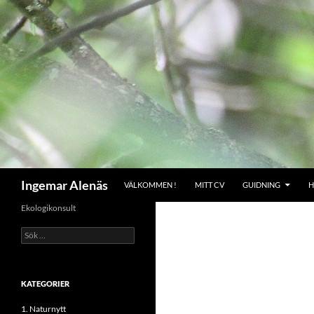
Hoppa
till
innehåll
Sök
Ingemar Alenäs
VÄLKOMMEN !
MITT CV
GUIDNING
H
Ekologikonsult
Sök
efter:
KATEGORIER
1. Naturnytt