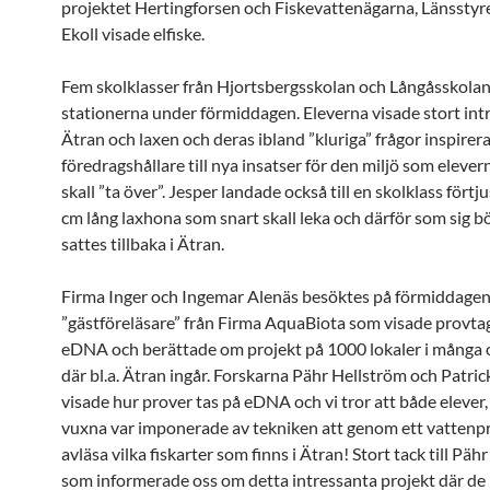
projektet Hertingforsen och Fiskevattenägarna, Länsstyr
Ekoll visade elfiske.
Fem skolklasser från Hjortsbergsskolan och Långåsskola
stationerna under förmiddagen. Eleverna visade stort intr
Ätran och laxen och deras ibland ”kluriga” frågor inspirer
föredragshållare till nya insatser för den miljö som elever
skall ”ta över”. Jesper landade också till en skolklass förtj
cm lång laxhona som snart skall leka och därför som sig b
sattes tillbaka i Ätran.
Firma Inger och Ingemar Alenäs besöktes på förmiddagen
”gästföreläsare” från Firma AquaBiota som visade provta
eDNA och berättade om projekt på 1000 lokaler i många o
där bl.a. Ätran ingår. Forskarna Pähr Hellström och Patric
visade hur prover tas på eDNA och vi tror att både elever,
vuxna var imponerade av tekniken att genom ett vattenp
avläsa vilka fiskarter som finns i Ätran! Stort tack till Päh
som informerade oss om detta intressanta projekt där de bl