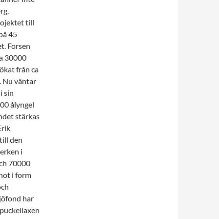
rg.
jektet till
på 45
et. Forsen
 ca 30000
ökat från ca
. Nu väntar
i sin
000 ålyngel
åndet stärkas
Erik
ill den
erken i
 och 70000
hot i form
och
jöfond har
 puckellaxen