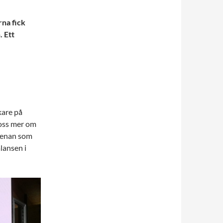
rna fick
 Ett
kare på
 oss mer om
tfenan som
lansen i