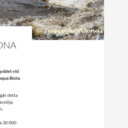
DNA
kyddet vid
Aqua Biota
går detta
avslöja
n.
ca 30 000