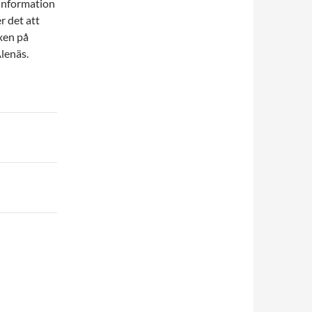
 information
r det att
xen på
lenäs.