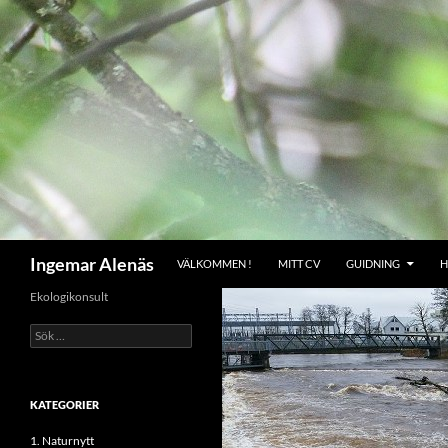
Hoppa
till
innehåll
Sök
Ingemar Alenäs
VÄLKOMMEN !
MITT CV
GUIDNING
H
Ekologikonsult
Sök
efter:
KATEGORIER
1. Naturnytt