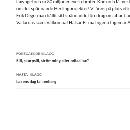
laxyngel och ca 30 miljoner evertebrater. Kom och få mer
om det spännande Hertingprojektet! Vi finns på plats efte
Erik Degerman hållit sitt spännande föredrag om atlantla
Vallarnas scen. Välkomna! Hälsar Firma Inger o Ingemar A
Inläggsnavigering
FÖREGÅENDE INLÄGG
Sill, skarpsill, strömming eller odlad lax?
NÄSTA INLÄGG
Laxens dag falkenberg