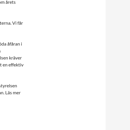
om årets
erna. Vi får
da åfåran i
a
lsen kräver
t en effektiv
styrelsen
an. Läs mer