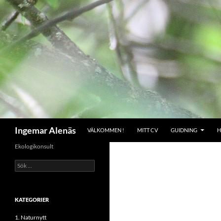
Hoppa
till
innehåll
Sök
Ingemar Alenäs
VÄLKOMMEN !
MITT CV
GUIDNING
H
Ekologikonsult
Sök
efter:
KATEGORIER
1. Naturnytt