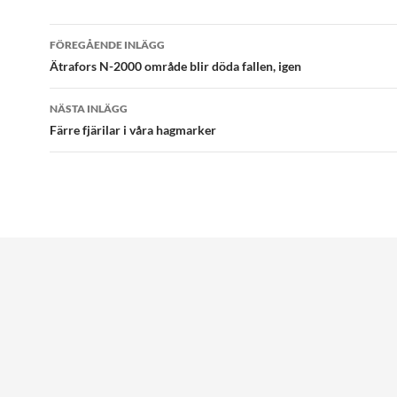
Inläggsnavigering
FÖREGÅENDE INLÄGG
Ätrafors N-2000 område blir döda fallen, igen
NÄSTA INLÄGG
Färre fjärilar i våra hagmarker