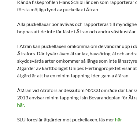
Kända fiskeprofilen Hans Schibli är den som rapporterar 
första möjliga fynd av puckellax i Ätran.
Alla puckellaxar bör avlivas och rapporteras till myndighet
hoppas att de inte får fäste i Ätran och andra västkuståar.
I Ätran kan puckellaxen omkomma om de vandrar upp i dö
Ätrafors. Där tyvärr även ätranlax, havsöring, ål och andr
skyddsvärda arter omkommer så länge som inte länsstyre
åtgärder av karftbolaget Uniper. Hertingprojektet visar at
åtgärd är att ha en minimitappning i den gamla åfåran.
Åfåran vid Ätrafors är dessutom N2000 område där Läns
2013 anvisar minimitappning i sin Bevarandeplan för Ätr
här.
SLU föreslår åtgärder mot puckellaxen, läs mer
här