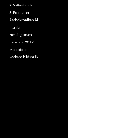
2. Vattenblänk
3. Fotogalleri
Åsebokrönikan Ål
Fjärilar
Hertingforsen
Laxens år 2019
Macrofoto
Veckans bildspråk