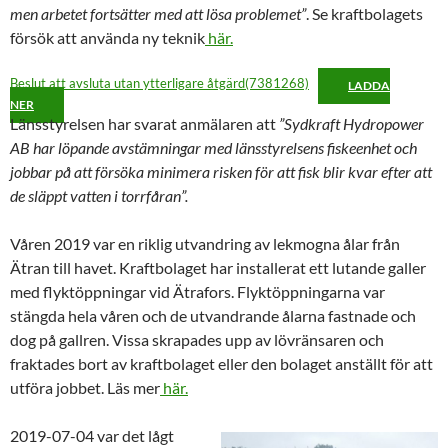
men arbetet fortsätter med att lösa problemet”
. Se kraftbolagets
försök att använda ny teknik
här.
Beslut att avsluta utan ytterligare åtgärd(7381268)
LADDA
NER
Länsstyrelsen har svarat anmälaren att
”Sydkraft Hydropower
AB har löpande avstämningar med länsstyrelsens fiskeenhet och
jobbar på att försöka minimera risken för att fisk blir kvar efter att
de släppt vatten i torrfåran”.
Våren 2019 var en riklig utvandring av lekmogna ålar från
Ätran till havet. Kraftbolaget har installerat ett lutande galler
med flyktöppningar vid Ätrafors. Flyktöppningarna var
stängda hela våren och de utvandrande ålarna fastnade och
dog på gallren. Vissa skrapades upp av lövränsaren och
fraktades bort av kraftbolaget eller den bolaget anställt för att
utföra jobbet. Läs mer
här.
2019-07-04 var det lågt