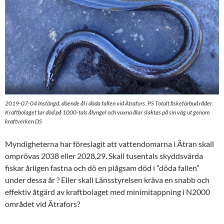
2019-07-04 Instängd, döende ål i döda fallen vid Ätrafors. PS Totalt fiskeförbud råder.
Kraftbolaget tar död på 1000-tals ålyngel och vuxna ålar slaktas på sin väg ut genom
kraftverken DS
Myndigheterna har föreslagit att vattendomarna i Ätran skall
omprövas 2038 eller 2028,29. Skall tusentals skyddsvärda
fiskar årligen fastna och dö en plågsam död i ”döda fallen”
under dessa år ? Eller skall Länsstyrelsen kräva en snabb och
effektiv åtgärd av kraftbolaget med minimitappning i N2000
området vid Ätrafors?