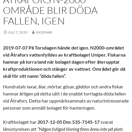
OMRÅDE BLIR DÖDA
FALLEN, IGEN
JULI 7, 2019
INGEMAR
2019-07-07 På Torsdagen hände det igen. N2000-området
vid Ätrafors vattenfylldes av kraftbolaget Uniper. Fiskarna
hamnar på torra land när bolaget dagen efter återupptar
kraftproduktionen och stänger av vattnet. Området gör då
skäl för sitt namn ”döda fallen”.
Hundratals laxar, ålar, mörtar, gösar, gäddor och andra fiskar
hamnar årligen på detta sätt i de snabbt torrlagda döda fallen
vid Ätrafors. Detta har uppmärksammats av naturintresserade
personer som anmält bolaget för hanteringen.
Kraftbolaget har
2017-12-05 Dnr.535-7145-17
svarat
länsstyrelsen att
”Någon fullgod lösning finns ännu inte på plats