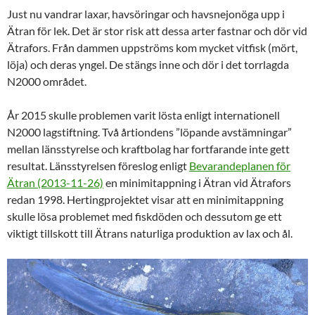
Just nu vandrar laxar, havsöringar och havsnejonöga upp i
Ätran för lek. Det är stor risk att dessa arter fastnar och dör vid
Ätrafors. Från dammen uppströms kom mycket vitfisk (mört,
löja) och deras yngel. De stängs inne och dör i det torrlagda
N2000 området.
År 2015 skulle problemen varit lösta enligt internationell
N2000 lagstiftning. Två årtiondens ”löpande avstämningar”
mellan länsstyrelse och kraftbolag har fortfarande inte gett
resultat. Länsstyrelsen föreslog enligt
Bevarandeplanen för
Ätran (2013-11-26)
en minimitappning i Ätran vid Ätrafors
redan 1998. Hertingprojektet visar att en minimitappning
skulle lösa problemet med fiskdöden och dessutom ge ett
viktigt tillskott till Ätrans naturliga produktion av lax och ål.