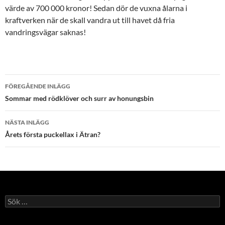
värde av 700 000 kronor! Sedan dör de vuxna ålarna i
kraftverken när de skall vandra ut till havet då fria
vandringsvägar saknas!
Inläggsnavigering
FÖREGÅENDE INLÄGG
Sommar med rödklöver och surr av honungsbin
NÄSTA INLÄGG
Årets första puckellax i Ätran?
Sök
efter: