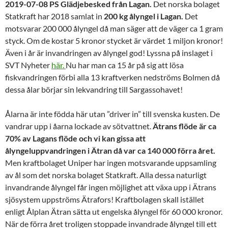
2019-07-08
PS Glädjebesked från Lagan.
Det norska bolaget
Statkraft har 2018 samlat in
200 kg ålyngel i Lagan.
Det
motsvarar 200 000 ålyngel då man säger att de väger ca 1 gram
styck. Om de kostar 5 kronor stycket är värdet 1 miljon kronor!
Även i år är invandringen av ålyngel god! Lyssna på inslaget i
SVT Nyheter
här.
Nu har man ca 15 år på sig att lösa
fiskvandringen förbi alla 13 kraftverken nedströms Bolmen då
dessa ålar börjar sin lekvandring till Sargassohavet!
Ålarna är inte födda här utan ”driver in” till svenska kusten. De
vandrar upp i åarna lockade av sötvattnet.
Ätrans flöde är ca
70% av Lagans flöde och vi kan gissa att
ålyngeluppvandringen i Ätran då var ca 140 000 förra året.
Men kraftbolaget Uniper har ingen motsvarande uppsamling
av ål som det norska bolaget Statkraft. Alla dessa naturligt
invandrande ålyngel får ingen möjlighet att växa upp i Ätrans
sjösystem uppströms Ätrafors! Kraftbolagen skall istället
enligt Ålplan Ätran sätta ut engelska ålyngel för 60 000 kronor.
När de förra året troligen stoppade invandrade ålyngel till ett