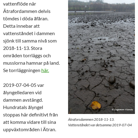
vattenflöde när
Ätrafordammen delvis
tömdes i döda åfåran.
Detta innebar att
vattenståndet i dammen
sjönk till samma nivå som
2018-11-13. Stora
områden torrläggs och
musslorna hamnar på land.
Se torrläggningen
här.
2019-07-04-05 var
ålyngelledaren vid
dammen avstängd.
Hundratals ålyngel
stoppas här definitivt från
Ätraforsdammen 2018-11-13.
att komma vidare till sina
Vattenståndet var detsamma 2019-07-04
uppväxtområden i Ätran.