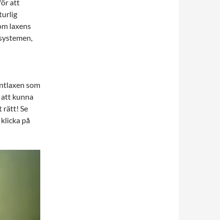
ör att
urlig
 om laxens
osystemen,
lantlaxen som
 att kunna
 rätt! Se
klicka på