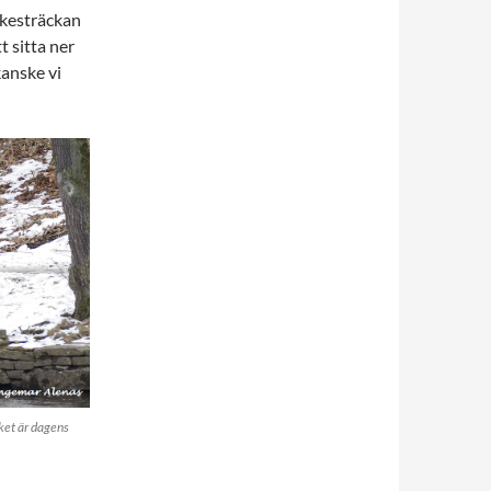
skesträckan
t sitta ner
kanske vi
ket är dagens