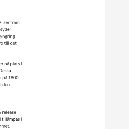
i ser fram
etyder
ryngring
 till det
r på plats i
 Dessa
n på 1800-
 i den
& release
 tillämpas i
ummet.