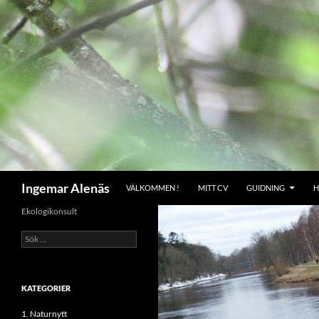
Hoppa
till
innehåll
Sök
Ingemar Alenäs
VÄLKOMMEN !
MITT CV
GUIDNING
H
Ekologikonsult
Sök
efter:
KATEGORIER
1. Naturnytt