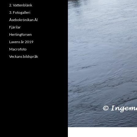
2. Vattenblänk
3. Fotogalleri
Åsebokrönikan Ål
Fjärilar
Hertingforsen
Laxens år 2019
Macrofoto
Veckans bildspråk