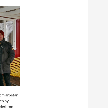
som arbetar
 en ny
öderbron