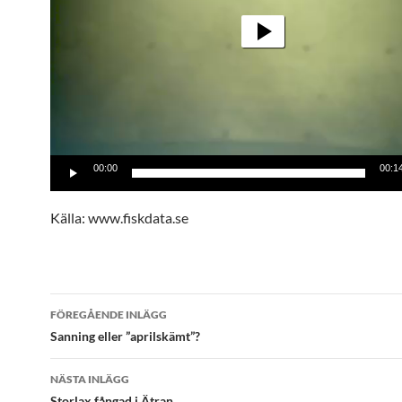
00:00
00:1
Källa: www.fiskdata.se
Inläggsnavigering
FÖREGÅENDE INLÄGG
Sanning eller ”aprilskämt”?
NÄSTA INLÄGG
Storlax fångad i Ätran