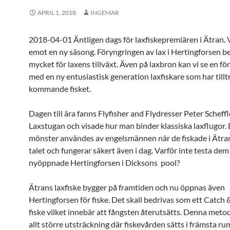
APRIL 1, 2018
INGEMAR
2018-04-01 Äntligen dags för laxfiskepremiären i Ätran. V
emot en ny säsong. Föryngringen av lax i Hertingforsen b
mycket för laxens tillväxt. Även på laxbron kan vi se en fö
med en ny entusiastisk generation laxfiskare som har tilltro
kommande fisket.
Dagen till ära fanns Flyfisher and Flydresser Peter Scheffle
Laxstugan och visade hur man binder klassiska laxflugor.
mönster användes av engelsmännen när de fiskade i Ätra
talet och fungerar säkert även i dag. Varför inte testa dem
nyöppnade Hertingforsen i Dicksons pool?
Ätrans laxfiske bygger på framtiden och nu öppnas även
Hertingforsen för fiske. Det skall bedrivas som ett Catch 
fiske vilket innebär att fångsten återutsätts. Denna metod
allt större utsträckning där fiskevården sätts i främsta r