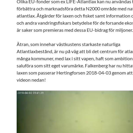
Olika EU-fonder som ex LIFE-Atlantlax kan nu användas f
förbättra och marknadsföra detta N2000 område med nat
atlantlax. Åtgärder för laxen och fisket samt information
och andra vandringsfiskars betydelse för de forsande ek
är saker som premieras med dessa EU-bidrag för miljoner.
Ätran, som innehar västkustens starkaste naturliga
Atlantlaxbestånd, är nu på väg att bli det centrum för at
många kommuner, med lax i sitt vapen, haft som ambition
saluföra som sitt eget varumärke. Falkenberg har nu hittat
laxen som passerar Hertingforsen 2018-04-03 genom att 
videon nedan!
Videospelare