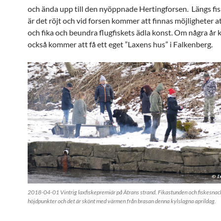
och ända upp till den nyöppnade Hertingforsen. Längs fi
är det röjt och vid forsen kommer att finnas möjligheter at
och fika och beundra flugfiskets ädla konst. Om några år 
också kommer att få ett eget ”Laxens hus” i Falkenberg.
2018-04-01 Vintrig laxfiskepremiär på Ätrans strand. Fikastunden och fiskesnac
höjdpunkter och det är skönt med värmen från brasan denna kylslagna aprildag.