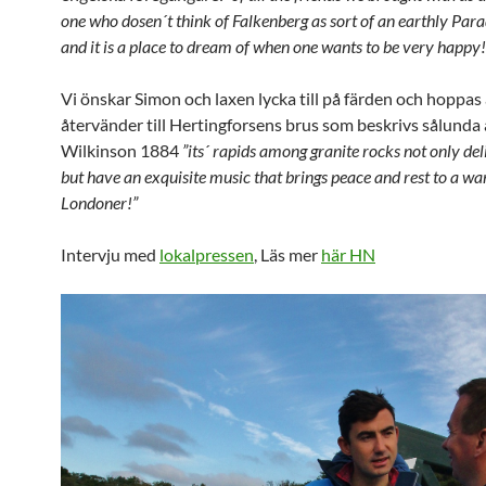
one who dosen´t think of Falkenberg as sort of an earthly Par
and it is a place to dream of when one wants to be very happy!
Vi önskar Simon och laxen lycka till på färden och hoppas 
återvänder till Hertingforsens brus som beskrivs sålunda
Wilkinson 1884
”its´ rapids among granite rocks not only del
but have an exquisite music that brings peace and rest to a wa
Londoner!”
Intervju med
lokalpressen
, Läs mer
här HN