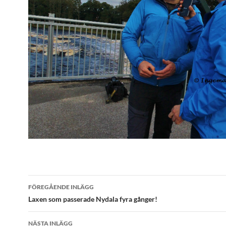
Inläggsnavigering
FÖREGÅENDE INLÄGG
Laxen som passerade Nydala fyra gånger!
NÄSTA INLÄGG