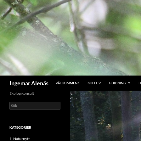
Hoppa
till
innehåll
Sök
Ingemar Alenäs
VÄLKOMMEN !
MITT CV
GUIDNING
H
Ekologikonsult
Sök
efter:
KATEGORIER
1. Naturnytt