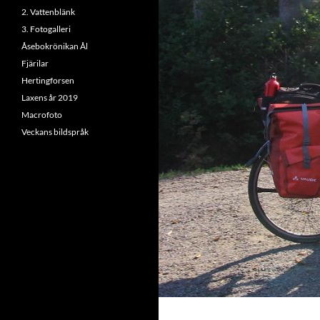
2. Vattenblänk
3. Fotogalleri
Åsebokrönikan Ål
Fjärilar
Hertingforsen
Laxens år 2019
Macrofoto
Veckans bildspråk