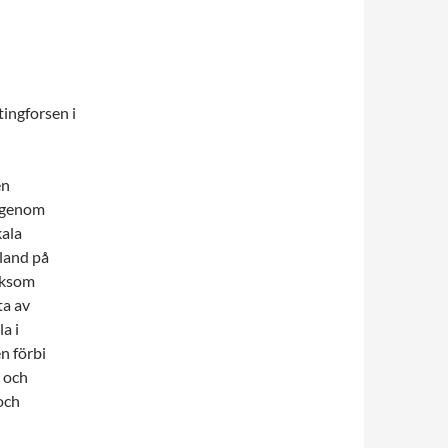
ingforsen i
en
l genom
kala
land på
iksom
ta av
a i
n förbi
- och
och