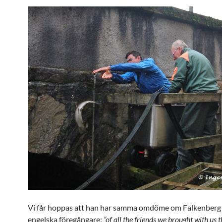
Vi får hoppas att han har samma omdöme om Falkenberg
engelska föregångare:
”of all the friends we brought with us t