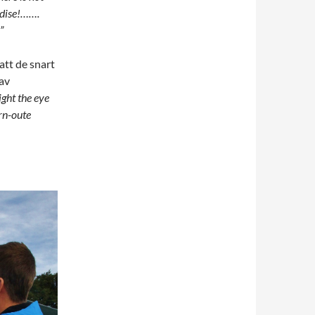
adise!…….
”
att de snart
 av
ight the eye
rn-oute