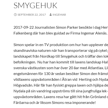
SMYGEHUK
SEPTEMBER 22, 2017
INGEMAR
2017-09-22 Journalisten Simon Parker besökte i dag Hert
Falkenberg där han blev guidad av Firma Ingemar Alenäs.
Simon spelar in en TV produktion om hur han upplever d
skandinaviska naturen när han transporterar sig på cyke
landskapet från Nordkap till Smygehuk och träffar den lo
befolkningen. Nu har han kommit till laxens landskap Hal
svenska västkusten som har över 20 åar med Atlantlax. L
engelsmännen för 130 år sedan besöker Simon den främs
vildlaxens uppväxtområden i Ätran vid Herting och Nydal
Högvadsån. Här får han fysiskt greppa laxen och hjälpa de
Nydala på sin vandring uppströms till sina jungfruliga lek
uppväxtområden. Laxens resa har gått hit från Grönland 
Färöarna och är liksom Simons resa imponerande!