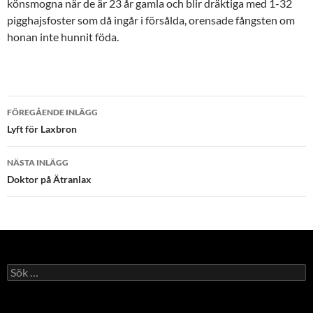
könsmogna när de är 23 år gamla och blir dräktiga med 1-32
pigghajsfoster som då ingår i försålda, orensade fångsten om
honan inte hunnit föda.
Inläggsnavigering
FÖREGÅENDE INLÄGG
Lyft för Laxbron
NÄSTA INLÄGG
Doktor på Ätranlax
Sök
efter: