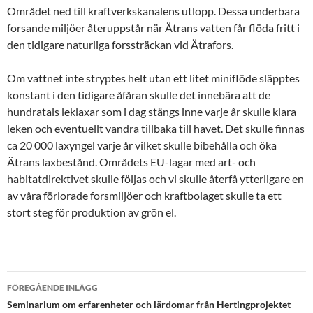
Området ned till kraftverkskanalens utlopp. Dessa underbara
forsande miljöer återuppstår när Ätrans vatten får flöda fritt i
den tidigare naturliga forssträckan vid Ätrafors.
Om vattnet inte stryptes helt utan ett litet miniflöde släpptes
konstant i den tidigare åfåran skulle det innebära att de
hundratals leklaxar som i dag stängs inne varje år skulle klara
leken och eventuellt vandra tillbaka till havet. Det skulle finnas
ca 20 000 laxyngel varje år vilket skulle bibehålla och öka
Ätrans laxbestånd. Områdets EU-lagar med art- och
habitatdirektivet skulle följas och vi skulle återfå ytterligare en
av våra förlorade forsmiljöer och kraftbolaget skulle ta ett
stort steg för produktion av grön el.
Inläggsnavigering
FÖREGÅENDE INLÄGG
Seminarium om erfarenheter och lärdomar från Hertingprojektet