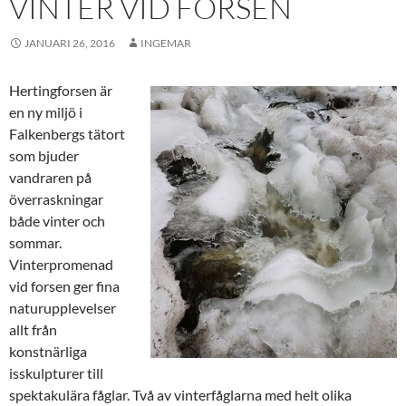
VINTER VID FORSEN
JANUARI 26, 2016
INGEMAR
Hertingforsen är
en ny miljö i
Falkenbergs tätort
som bjuder
vandraren på
överraskningar
både vinter och
sommar.
Vinterpromenad
vid forsen ger fina
naturupplevelser
allt från
konstnärliga
isskulpturer till
spektakulära fåglar. Två av vinterfåglarna med helt olika