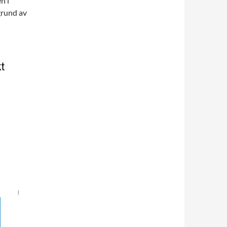
n i
grund av