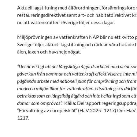
Aktuell lagstiftning med ålförordningen, försämringsföro
restaureringsdirektivet samt art- och habitatdirektivet k
nu att vattenkraften i Sverige följer dessa lagar.
Miljöprövningen av vattenkraften NAP blir nu ett kvitto 
Sverige följer aktuell lagstiftning och räddar våra hotade f
ålen, laxen och havsnejonögat.
”Det är viktigt att det långsiktiga åtgärdsarbetet med delar s
påverkan från dammar och vattenkraft effektiviseras, inte min
pågående arbete med nationell plan för omprövning och fra
moderna miljövillkor för vattenkraften. Utsättning ska därför
betraktas som en långsiktig åtgärd och inte heller ingå som ett 
domar som omprövas”.
Källa: Delrapport regeringsuppdra
”Förvaltning av europeisk ål” (HaV 2025–1217) Dnr HaV
1217.