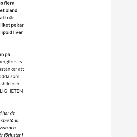
 flera
het bland
 att när
ilket pekar
ipoid liver
an på
ergiforsks
stänker att
 lodda som
msbild och
ÖDLIGHETEN
d har de
laxbestånd
issan och
r förluster i