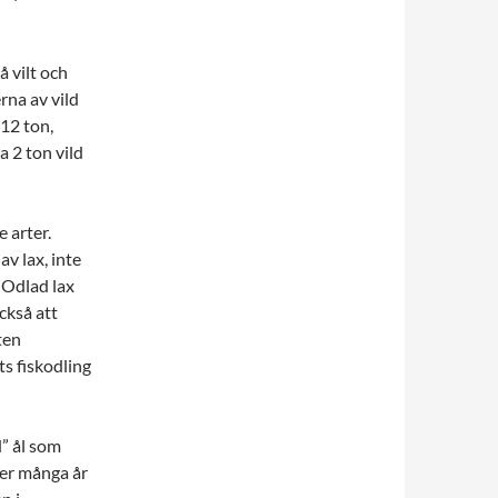
å vilt och
na av vild
 12 ton,
a 2 ton vild
 arter.
v lax, inte
 Odlad lax
ckså att
ten
ts fiskodling
” ål som
der många år