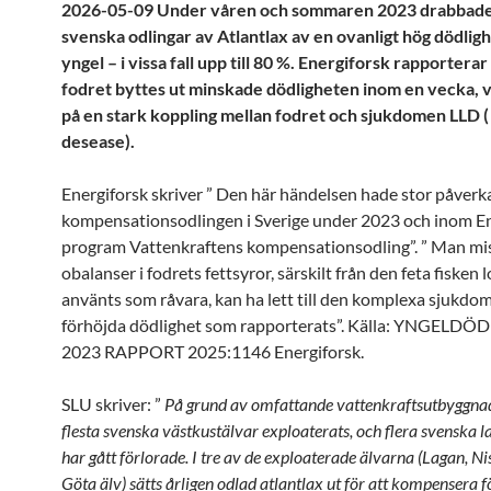
2026-05-09 Under våren och sommaren 2023 drabbades
svenska odlingar av Atlantlax av en ovanligt hög dödlig
yngel – i vissa fall upp till 80 %. Energiforsk rapporterar
fodret byttes ut minskade dödligheten inom en vecka, v
på en stark koppling mellan fodret och sjukdomen LLD ( l
desease).
Energiforsk skriver ” Den här händelsen hade stor påverk
kompensationsodlingen i Sverige under 2023 och inom En
program Vattenkraftens kompensationsodling”. ” Man mis
obalanser i fodrets fettsyror, särskilt från den feta fisken
använts som råvara, kan ha lett till den komplexa sjukdo
förhöjda dödlighet som rapporterats”. Källa: YNGELD
2023 RAPPORT 2025:1146 Energiforsk.
SLU skriver: ”
På grund av omfattande vattenkraftsutbyggna
flesta svenska västkustälvar exploaterats, och flera svenska 
har gått förlorade. I tre av de exploaterade älvarna (Lagan, N
Göta älv) sätts årligen odlad atlantlax ut för att kompensera fö