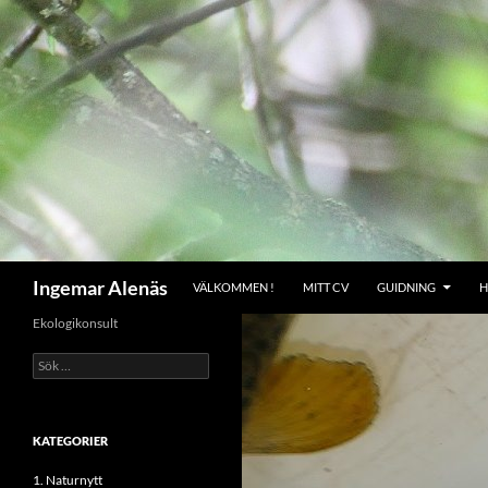
Hoppa
till
innehåll
Sök
Ingemar Alenäs
VÄLKOMMEN !
MITT CV
GUIDNING
H
Ekologikonsult
Sök
efter:
KATEGORIER
1. Naturnytt