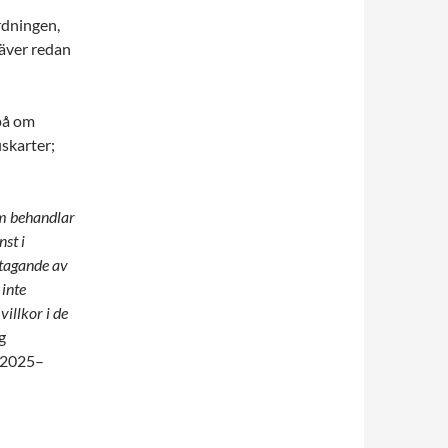
rdningen,
räver redan
på om
iskarter;
om behandlar
st i
mtagande av
 inte
villkor i de
g
 2025–