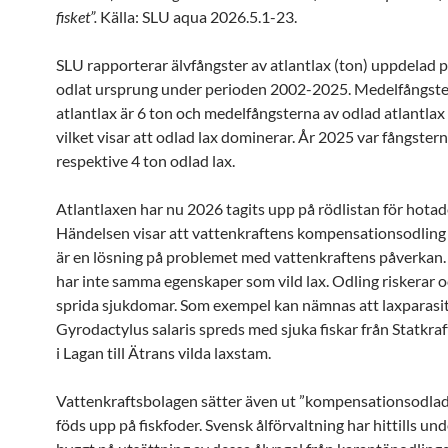
fisket”.
Källa: SLU aqua 2026.5.1-23.
SLU rapporterar älvfångster av atlantlax (ton) uppdelad p
odlat ursprung under perioden 2002-2025. Medelfångster
atlantlax är 6 ton och medelfångsterna av odlad atlantlax
vilket visar att odlad lax dominerar. År 2025 var fångstern
respektive 4 ton odlad lax.
Atlantlaxen har nu 2026 tagits upp på rödlistan för hotade
Händelsen visar att vattenkraftens kompensationsodling a
är en lösning på problemet med vattenkraftens påverkan.
har inte samma egenskaper som vild lax. Odling riskerar o
sprida sjukdomar. Som exempel kan nämnas att laxparasi
Gyrodactylus salaris spreds med sjuka fiskar från Statkraf
i Lagan till Ätrans vilda laxstam.
Vattenkraftsbolagen sätter även ut ”kompensationsodlad
föds upp på fiskfoder. Svensk ålförvaltning har hittills un