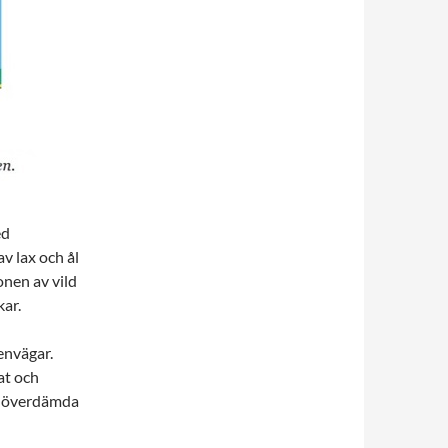
ed
v lax och ål
onen av vild
ar.
genvägar.
at och
ch överdämda