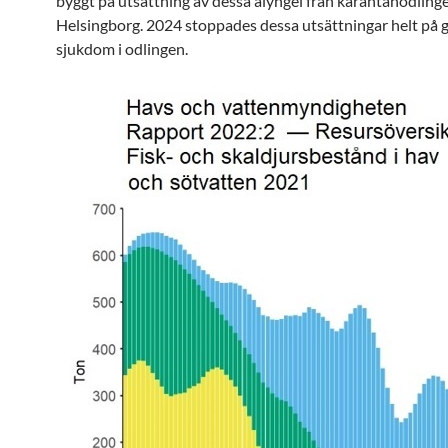
byggt på utsättning av dessa ålyngel från karantänodlinge
Helsingborg. 2024 stoppades dessa utsättningar helt på 
sjukdom i odlingen.