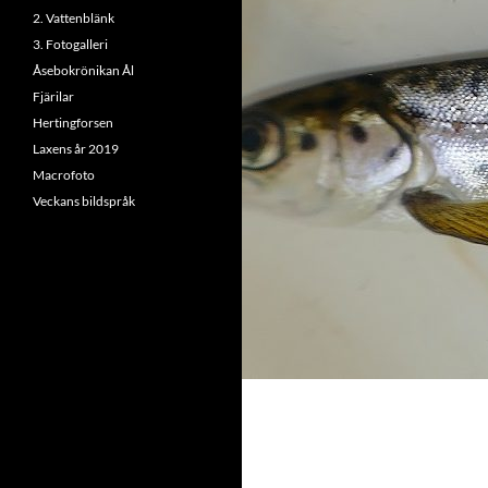
2. Vattenblänk
3. Fotogalleri
Åsebokrönikan Ål
Fjärilar
Hertingforsen
Laxens år 2019
Macrofoto
Veckans bildspråk