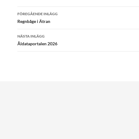
Inläggsnavigering
FÖREGÅENDE INLÄGG
Regnbåge i Ätran
NÄSTA INLÄGG
Åldataportalen 2026