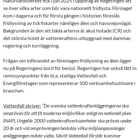
Naturvårdsverket fick i juli 2025 i uppdrag av Regeringen att
se över vilka arter som bör vara nationellt fridlysta. Förslaget
kom i dagarna och för första gången i historien föreslås
fridlysning av två fiskarter nämligen ålen och havsnejonögat.
Bakgrunden är den att båda arterna är akut hotade (CR) och
det största hotet är vattenkraftens utbyggnad med dammar,
reglering och torrläggning.
Frågan om införandet av föreslagen fridlysning av ålen ligger
nu på Regeringens bord för beslut. Regeringen har också fått in
remissynpunkter från bl.a. statliga Vattenfall och
Energiföretagen som representerar 500 verksamhetsutövare i
branchen.
Vattenfall skriver:
”De svenska vattenkraftanläggningarna ska
omprövas för att få moderna miljövillkor enligt en nationell plan
(NAP). Ungefär 2000 vattenkraftverksamheter ska prövas under
20 år och vid omprövningen beslutas vilka miljöanpassningar
anläggningen måste vidta. Såvitt Vattenfall förstår kommer