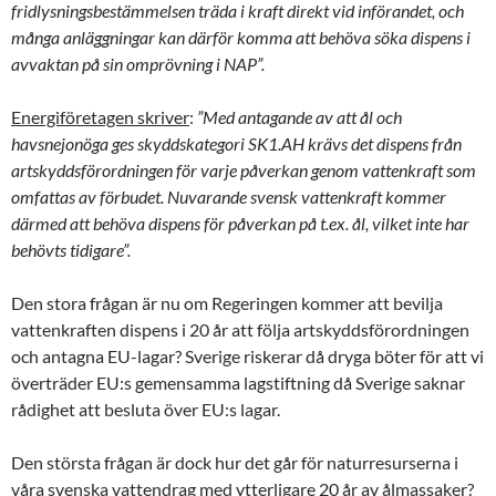
fridlysningsbestämmelsen träda i kraft direkt vid införandet, och
många anläggningar kan därför komma att behöva söka dispens i
avvaktan på sin omprövning i NAP”.
Energiföretagen skriver
:
”Med antagande av att ål och
havsnejonöga ges skyddskategori SK1.AH krävs det dispens från
artskyddsförordningen för varje påverkan genom vattenkraft som
omfattas av förbudet. Nuvarande svensk vattenkraft kommer
därmed att behöva dispens för påverkan på t.ex. ål, vilket inte har
behövts tidigare”.
Den stora frågan är nu om Regeringen kommer att bevilja
vattenkraften dispens i 20 år att följa artskyddsförordningen
och antagna EU-lagar? Sverige riskerar då dryga böter för att vi
överträder EU:s gemensamma lagstiftning då Sverige saknar
rådighet att besluta över EU:s lagar.
Den största frågan är dock hur det går för naturresurserna i
våra svenska vattendrag med ytterligare 20 år av ålmassaker?