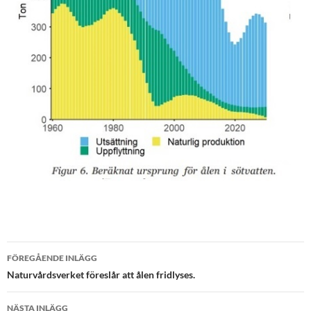
Inläggsnavigering
FÖREGÅENDE INLÄGG
Naturvårdsverket föreslår att ålen fridlyses.
NÄSTA INLÄGG