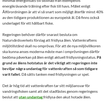
minimal energiinsats till skillnad från exempelvis
energikrävande trålning efter fisk till havs. Målet enligt
Ålförordningen är att vi så snart som möjligt återfår minst 40%
av den tidigare produktionen av europeisk ål. Då finns också
underlaget för ett hållbart fiske.
Regeringen behöver därför snarast besluta om
Naturvårdsverkets förslag att fridlysa ålen. Vattenkraftens
miljötillstånd skall nu omprövas. För att de nya miljövillkoren
ska kunna anses moderna måste man i omprövningen därför
bedöma påverkan på ålen enligt aktuell fridlysningsstatus.
På
grund av ålens hotstatus är det viktigt att regeringen inte
beviljar några undantag för vattenkraften så som tidigare
varit fallet.
Då sätts tanken med fridlysningen ur spel.
Det är hög tid att vattenkraften tar sitt miljöansvar för
vandringsfisken samt att det stadfästes genom regeringens
beslut att
utan undantag
fridlysa den akut hotade ålen.