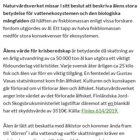
Naturvårdsverket missar i sitt beslut att beskriva ålens stora
betydelse för vattenekosystemen och den biologiska
mångfalden
då hälften av fiskbiomassan enligt vissa forskare
fordom utgjordes av ål. Ett tapp av halva fiskbiomassan
medför stora konsekvenser för ekosystemen.
Ålens värde för krisberedskap
är betydande då skattning av
en årlig utvandring av ca 50 000 ton ål kan utgöra ett viktigt
födounderlag vid kristider. Varje svensk äter årligen ca 25 kilo
fisk och ålen var förr en viktig tillgång. En femtedel av Gustav
Vasas statsinkomst kom från ålfisket. Kulturen och kunskapen
går förlorad om vi förlorar ålen och ålfisket. Naturvårdsverket
anger inte värdet av det förlorade ålfisket. Finländska Jord-
och Skogsbruksministeriet lagstiftar däremot att
en
blankål
har ett skyddsvärde av 3510€. Källa:
Finlex 614/2019.
Ålen är lätt att beskatta med ålkistor och kommer ända fram
till ”dörren” i alla vattendrag varför skattningen kräver en