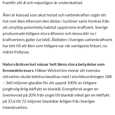
framför allt ål och nejonögon är underskattad.
Ålen är klassad som akut hotad och vattenkraften utgör ett
hot mot ålen eftersom den dödas i turbiner samt hindras från
att utnyttja potentiella habitat uppströms kraftverk. Sverige
producerade tidigare stora ålhonor och dessa dör nu i
kraftverkens galler (se bild). Åldöden i Sveriges vattenkraftverk
har lett till att ålen som tidigare var vår vanligaste fiskart, nu
måste fridlysas.
Naturvårdsverket missar helt ålens stora betydelse som
livsmedelsresurs
. Håkan Wickström menar att svenska
sötvatten skulle behöva besättas med i storleksordningen 188
– 360 miljoner glasålar för att uppnå 100% av tidigare
jungfrulig årlig lekflykt av blankål. Energiforsk anger en
överlevnad på 20% från yngel till blankål vilket ger en lekflykt
på 37,6 till 72 miljoner blankålar årligen från Sveriges
inlandsvatten.