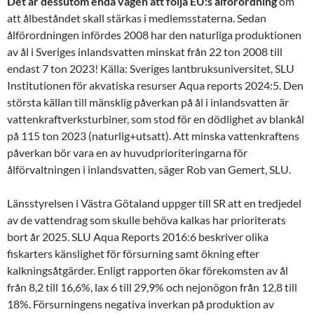
Det är dessutom enda vägen att följa EU:s ålförordning
om
att ålbeståndet skall stärkas i medlemsstaterna. Sedan
ålförordningen infördes 2008 har den naturliga produktionen
av ål i Sveriges inlandsvatten minskat från 22 ton 2008 till
endast 7 ton 2023! Källa: Sveriges lantbruksuniversitet, SLU
Institutionen för akvatiska resurser Aqua reports 2024:5. Den
största källan till mänsklig påverkan på ål i inlandsvatten är
vattenkraftverksturbiner, som stod för en dödlighet av blankål
på 115 ton 2023 (naturlig+utsatt). Att minska vattenkraftens
påverkan bör vara en av huvudprioriteringarna för
ålförvaltningen i inlandsvatten, säger Rob van Gemert, SLU.
Länsstyrelsen i Västra Götaland uppger till SR att en tredjedel
av de vattendrag som skulle behöva kalkas har prioriterats
bort år 2025. SLU Aqua Reports 2016:6 beskriver olika
fiskarters känslighet för försurning samt ökning efter
kalkningsåtgärder. Enligt rapporten ökar förekomsten av ål
från 8,2 till 16,6%, lax 6 till 29,9% och nejonögon från 12,8 till
18%. Försurningens negativa inverkan på produktion av