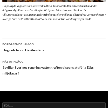
Uniperägda Yngeredsfors kraftverk i Ätran. Hundratals ålar och andra fiskar dödas
årligen vid gallren och körs därefter till tippen.Länsstyrelsen i Halland är
tillsynsmyndighet och menar att kraftbolaget följer gällande tillstånd för verksamheten. I
Sverige finns ca 2000 vattenkraftverk som saknar fria vandringsvägar för ål.
Inläggsnavigering
FÖREGÅENDE INLÄGG
Högvadsån vid Lia återställs
NÄSTA INLÄGG
Beviljar Sveriges regering vattenkraften dispens att följa EU:s
miljölagar?
Sök