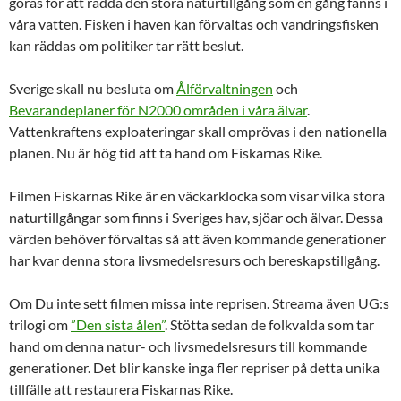
göras för att rädda den stora naturtillgång som en gång fanns i
våra vatten. Fisken i haven kan förvaltas och vandringsfisken
kan räddas om politiker tar rätt beslut.
Sverige skall nu besluta om
Ålförvaltningen
och
Bevarandeplaner för N2000 områden i våra älvar
.
Vattenkraftens exploateringar skall omprövas i den nationella
planen. Nu är hög tid att ta hand om Fiskarnas Rike.
Filmen Fiskarnas Rike är en väckarklocka som visar vilka stora
naturtillgångar som finns i Sveriges hav, sjöar och älvar. Dessa
värden behöver förvaltas så att även kommande generationer
har kvar denna stora livsmedelsresurs och bereskapstillgång.
Om Du inte sett filmen missa inte reprisen. Streama även UG:s
trilogi om
”Den sista ålen”
. Stötta sedan de folkvalda som tar
hand om denna natur- och livsmedelsresurs till kommande
generationer. Det blir kanske inga fler repriser på detta unika
tillfälle att restaurera Fiskarnas Rike.