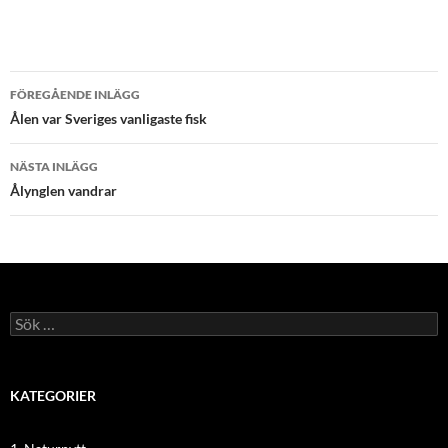
Inläggsnavigering
FÖREGÅENDE INLÄGG
Ålen var Sveriges vanligaste fisk
NÄSTA INLÄGG
Ålynglen vandrar
Sök
efter:
KATEGORIER