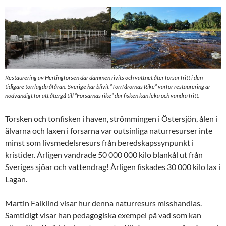
Restaurering av Hertingforsen där dammen rivits och vattnet åter forsar fritt i den
tidigare torrlagda åfåran. Sverige har blivit ”Torrfårornas Rike” varför restaurering är
nödvändigt för att återgå till ”Forsarnas rike” där fisken kan leka och vandra fritt.
Torsken och tonfisken i haven, strömmingen i Östersjön, ålen i
älvarna och laxen i forsarna var outsinliga naturresurser inte
minst som livsmedelsresurs från beredskapssynpunkt i
kristider. Årligen vandrade 50 000 000 kilo blankål ut från
Sveriges sjöar och vattendrag! Årligen fiskades 30 000 kilo lax i
Lagan.
Martin Falklind visar hur denna naturresurs misshandlas.
Samtidigt visar han pedagogiska exempel på vad som kan