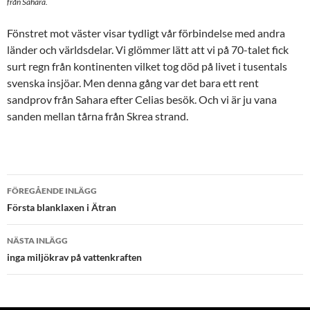
från Sahara.
Fönstret mot väster visar tydligt vår förbindelse med andra
länder och världsdelar. Vi glömmer lätt att vi på 70-talet fick
surt regn från kontinenten vilket tog död på livet i tusentals
svenska insjöar. Men denna gång var det bara ett rent
sandprov från Sahara efter Celias besök. Och vi är ju vana
sanden mellan tårna från Skrea strand.
Inläggsnavigering
FÖREGÅENDE INLÄGG
Första blanklaxen i Ätran
NÄSTA INLÄGG
inga miljökrav på vattenkraften