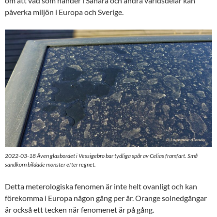
om att vad som händer i Sahara och andra världsdelar kan
påverka miljön i Europa och Sverige.
2022-03-18 Även glasbordet i Vessigebro bar tydliga spår av Celias framfart. Små
sandkorn bildade mönster efter regnet.
Detta meterologiska fenomen är inte helt ovanligt och kan
förekomma i Europa någon gång per år. Orange solnedgångar
är också ett tecken när fenomenet är på gång.