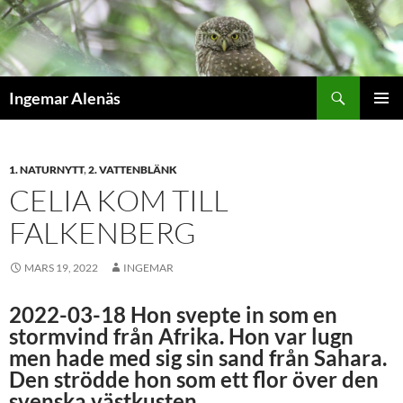
Hoppa
till
innehåll
Sök
Ingemar Alenäs
PRIMÄR
MENY
1. NATURNYTT
,
2. VATTENBLÄNK
CELIA KOM TILL
FALKENBERG
MARS 19, 2022
INGEMAR
2022-03-18 Hon svepte in som en
stormvind från Afrika. Hon var lugn
men hade med sig sin sand från Sahara.
Den strödde hon som ett flor över den
svenska västkusten.