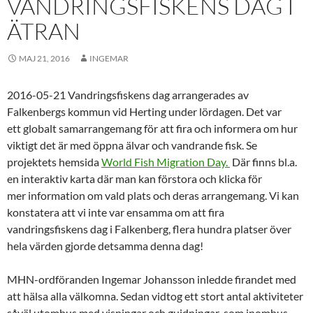
VANDRINGSFISKENS DAG I
ÄTRAN
MAJ 21, 2016
INGEMAR
2016-05-21 Vandringsfiskens dag arrangerades av
Falkenbergs kommun vid Herting under lördagen. Det var
ett globalt samarrangemang för att fira och informera om hur
viktigt det är med öppna älvar och vandrande fisk. Se
projektets hemsida
World Fish Migration Day.
Där finns bl.a.
en interaktiv karta där man kan förstora och klicka för
mer information om vald plats och deras arrangemang. Vi kan
konstatera att vi inte var ensamma om att fira
vandringsfiskens dag i Falkenberg, flera hundra platser över
hela värden gjorde detsamma denna dag!
MHN-ordföranden Ingemar Johansson inledde firandet med
att hälsa alla välkomna. Sedan vidtog ett stort antal aktiviteter
såväl utomhus med visningar och guidningar som inomhus