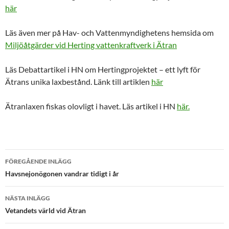
här
Läs även mer på Hav- och Vattenmyndighetens hemsida om
Miljöåtgärder vid Herting vattenkraftverk i Ätran
Läs Debattartikel i HN om Hertingprojektet – ett lyft för
Ätrans unika laxbestånd. Länk till artiklen
här
Ätranlaxen fiskas olovligt i havet. Läs artikel i HN
här.
Inläggsnavigering
FÖREGÅENDE INLÄGG
Havsnejonögonen vandrar tidigt i år
NÄSTA INLÄGG
Vetandets värld vid Ätran