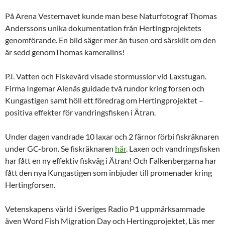
På Arena Vesternavet kunde man bese Naturfotograf Thomas
Anderssons unika dokumentation från Hertingprojektets
genomförande. En bild säger mer än tusen ord särskilt om den
är sedd genomThomas kameralins!
P.I. Vatten och Fiskevård visade stormusslor vid Laxstugan.
Firma Ingemar Alenäs guidade två rundor kring forsen och
Kungastigen samt höll ett föredrag om Hertingprojektet –
positiva effekter för vandringsfisken i Ätran.
Under dagen vandrade 10 laxar och 2 färnor förbi fiskräknaren
under GC-bron. Se fiskräknaren
här
. Laxen och vandringsfisken
har fått en ny effektiv fiskväg i Ätran! Och Falkenbergarna har
fått den nya Kungastigen som inbjuder till promenader kring
Hertingforsen.
Vetenskapens värld i Sveriges Radio P1 uppmärksammade
även Word Fish Migration Day och Hertingprojektet, Läs mer