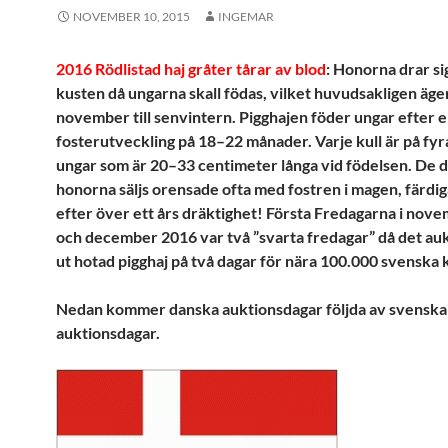
NOVEMBER 10, 2015
INGEMAR
2016 Rödlistad haj gråter tårar av blod
: Honorna drar si
kusten då ungarna skall födas, vilket huvudsakligen äge
november till senvintern. Pigghajen föder ungar efter 
fosterutveckling på 18–22 månader. Varje kull är på fyra 
ungar som är 20–33 centimeter långa vid födelsen. De d
honorna säljs orensade ofta med fostren i magen, färdig
efter över ett års dräktighet! Första Fredagarna i nov
och december 2016 var två ”svarta fredagar” då det au
ut hotad pigghaj på två dagar för nära 100.000 svenska
Nedan kommer danska auktionsdagar följda av svenska
auktionsdagar.