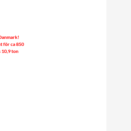
i Danmark!
t för ca 850
s 10,9 ton