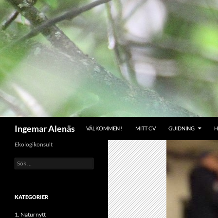
Hoppa
till
innehåll
Sök
Ingemar Alenäs
VÄLKOMMEN !
MITT CV
GUIDNING
H
Ekologikonsult
Sök
efter:
KATEGORIER
1. Naturnytt