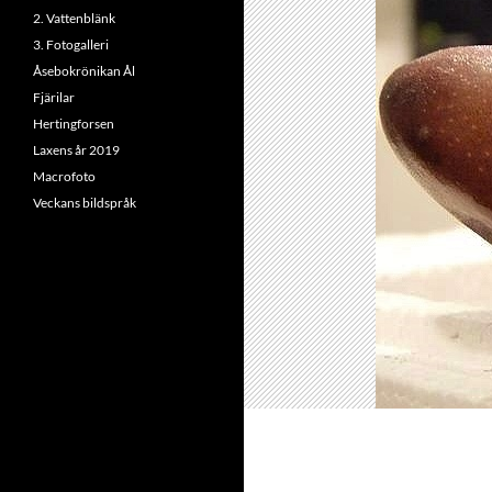
2. Vattenblänk
3. Fotogalleri
Åsebokrönikan Ål
Fjärilar
Hertingforsen
Laxens år 2019
Macrofoto
Veckans bildspråk