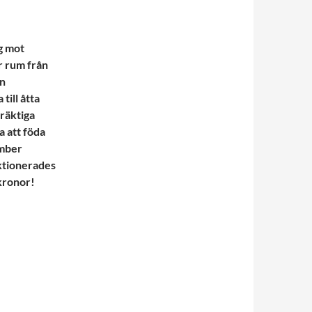
g mot
r rum från
en
till åtta
räktiga
a att föda
ember
ktionerades
 kronor!