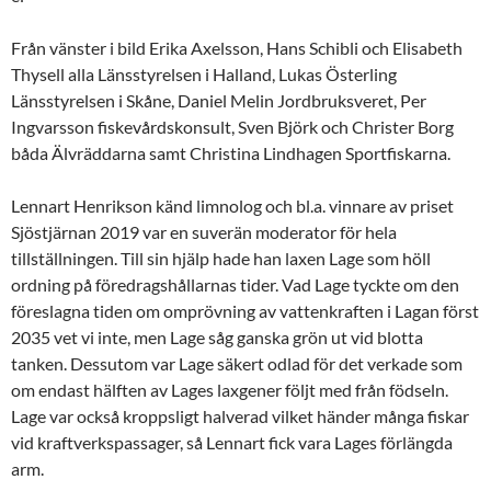
Från vänster i bild Erika Axelsson, Hans Schibli och Elisabeth
Thysell alla Länsstyrelsen i Halland, Lukas Österling
Länsstyrelsen i Skåne, Daniel Melin Jordbruksveret, Per
Ingvarsson fiskevårdskonsult, Sven Björk och Christer Borg
båda Älvräddarna samt Christina Lindhagen Sportfiskarna.
Lennart Henrikson känd limnolog och bl.a. vinnare av priset
Sjöstjärnan 2019 var en suverän moderator för hela
tillställningen. Till sin hjälp hade han laxen Lage som höll
ordning på föredragshållarnas tider. Vad Lage tyckte om den
föreslagna tiden om omprövning av vattenkraften i Lagan först
2035 vet vi inte, men Lage såg ganska grön ut vid blotta
tanken. Dessutom var Lage säkert odlad för det verkade som
om endast hälften av Lages laxgener följt med från födseln.
Lage var också kroppsligt halverad vilket händer många fiskar
vid kraftverkspassager, så Lennart fick vara Lages förlängda
arm.