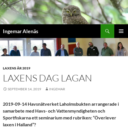
Hoppa
till
innehåll
Sök
Ingemar Alenäs
PRIMÄR
MENY
LAXENS ÅR 2019
LAXENS DAG LAGAN
SEPTEMBER 14, 2019
INGEMAR
2019-09-14 Havsnätverket Laholmsbukten arrangerade i
samarbete med Havs- och Vattenmyndigheten och
Sportfiskarna ett seminarium med rubriken: ”Överlever
laxen i Halland”?