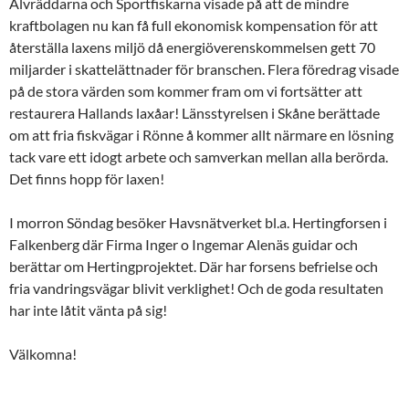
Älvräddarna och Sportfiskarna visade på att de mindre
kraftbolagen nu kan få full ekonomisk kompensation för att
återställa laxens miljö då energiöverenskommelsen gett 70
miljarder i skattelättnader för branschen. Flera föredrag visade
på de stora värden som kommer fram om vi fortsätter att
restaurera Hallands laxåar! Länsstyrelsen i Skåne berättade
om att fria fiskvägar i Rönne å kommer allt närmare en lösning
tack vare ett idogt arbete och samverkan mellan alla berörda.
Det finns hopp för laxen!
I morron Söndag besöker Havsnätverket bl.a. Hertingforsen i
Falkenberg där Firma Inger o Ingemar Alenäs guidar och
berättar om Hertingprojektet. Där har forsens befrielse och
fria vandringsvägar blivit verklighet! Och de goda resultaten
har inte låtit vänta på sig!
Välkomna!