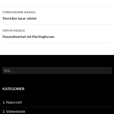
Inläggsnavigering
FÖREGÅENDE INLÄGG
Stockåns laxar väntar
NÄSTA INLÄGG
Havsnätverket vid Hertingforsen
Sök
efter:
KATEGORIER
1. Naturnytt
2. Vattenblänk