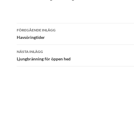
Inläggsnavigering
FÖREGÅENDE INLÄGG
Havsöringtider
NÄSTA INLÄGG
Ljungbränning för öppen hed