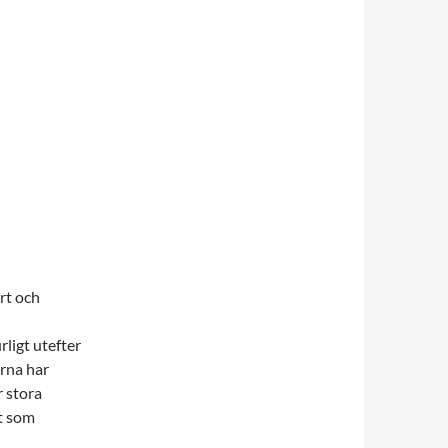
rt och
rligt utefter
erna har
r stora
t som