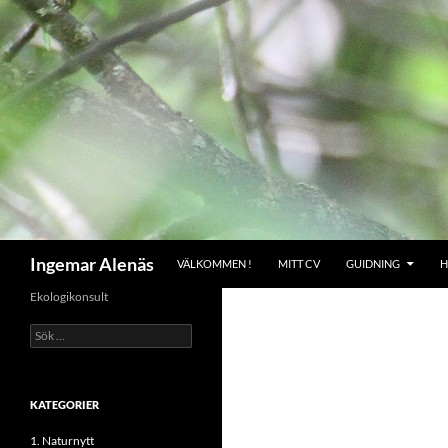
Hoppa
till
innehåll
Sök
Ingemar Alenäs
VÄLKOMMEN !
MITT CV
GUIDNING
H
Ekologikonsult
Sök
efter:
KATEGORIER
1. Naturnytt