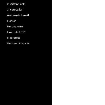
2. Vattenblänk
3. Fotogalleri
Åsebokrönikan Ål
Fjärilar
Hertingforsen
Laxens år 2019
Macrofoto
Veckans bildspråk