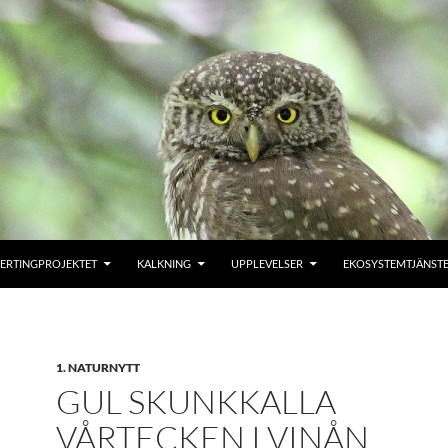
ERTINGPROJEKTET
KALKNING
UPPLEVELSER
EKOSYSTEMTJÄNST
1. NATURNYTT
GUL SKUNKKALLA
VÅRTECKEN I VINÅN