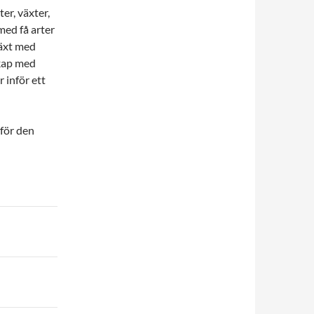
ter, växter,
med få arter
växt med
skap med
 inför ett
 för den