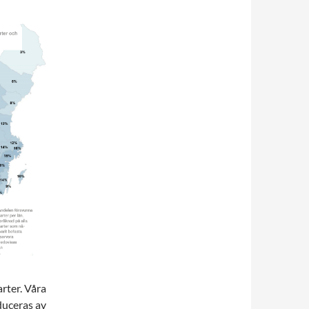
arter. Våra
duceras av