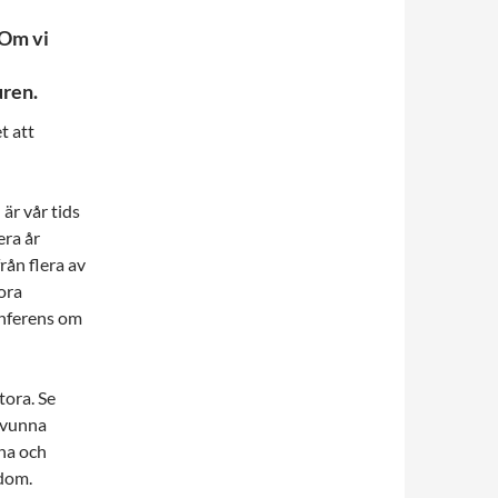
 Om vi
uren.
t att
är vår tids
era år
ån flera av
tora
onferens om
tora. Se
rsvunna
tna och
edom.