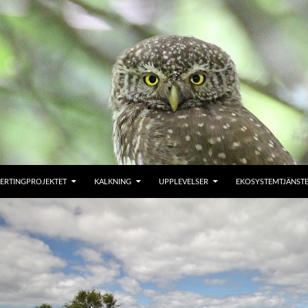
ERTINGPROJEKTET
KALKNING
UPPLEVELSER
EKOSYSTEMTJÄNST