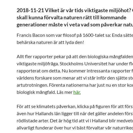
2018-11-21 Vilket är vår tids viktigaste miljöhot?
skall kunna förvalta naturen rätt till kommande
generationer måste vi veta vad som påverkar nat
Francis Bacon som var filosof på 1600-talet sa: Enda sätte
behärska naturen är att lyda den!
Allt fler rapporter pekar på att den biologiska mångfalden 
viktigaste miljöfråga. Stockholms Universitet har under fl
rapporterat om detta. Nu kommer intressanta rapporter fr
världens forskare som menar att vi står inför den sjätte s
artutrotningen. Förenta nationerna har just nu en stor k
biologisk mångfald. Läs mer
här.
För att se klimatets påverkan, klicka på figuren för att förs
även hur Hallands län ligger till när det gäller andelen fö
rödlistade arter. Det är hög tid att vi i Halland blir medve
allvarligt funderar över hur vi bäst förvaltar vår naturrik