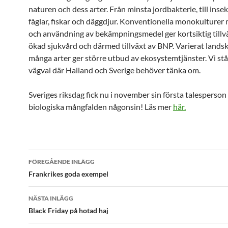
naturen och dess arter. Från minsta jordbakterie, till insek
fåglar, fiskar och däggdjur. Konventionella monokulturer 
och användning av bekämpningsmedel ger kortsiktig till
ökad sjukvård och därmed tillväxt av BNP. Varierat land
många arter ger större utbud av ekosystemtjänster. Vi står
vägval där Halland och Sverige behöver tänka om.
Sveriges riksdag fick nu i november sin första talesperson
biologiska mångfalden någonsin! Läs mer
här.
Inläggsnavigering
FÖREGÅENDE INLÄGG
Frankrikes goda exempel
NÄSTA INLÄGG
Black Friday på hotad haj