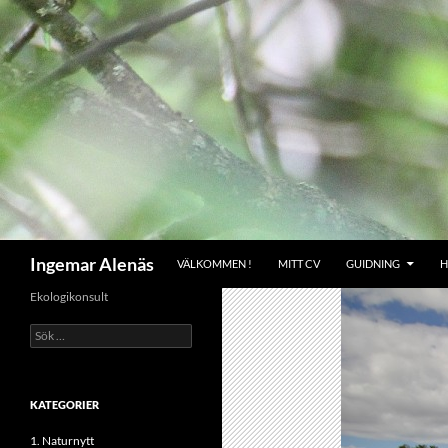
Hoppa
till
innehåll
Sök
Ingemar Alenäs
VÄLKOMMEN !
MITT CV
GUIDNING
H
Ekologikonsult
Sök
efter:
KATEGORIER
1. Naturnytt