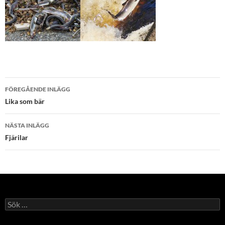
Inläggsnavigering
FÖREGÅENDE INLÄGG
Lika som bär
NÄSTA INLÄGG
Fjärilar
Sök
efter: