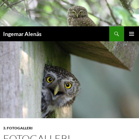
Hoppa
till
innehåll
Sök
Ingemar Alenäs
PRIMÄR
MENY
3. FOTOGALLERI
FOTOGALLERI