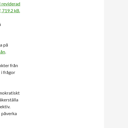
ll reviderad
, 719.2 kB.
å
a på
sån
.
kter från
 i frågor
mokratiskt
äkerställa
ektiv.
n påverka