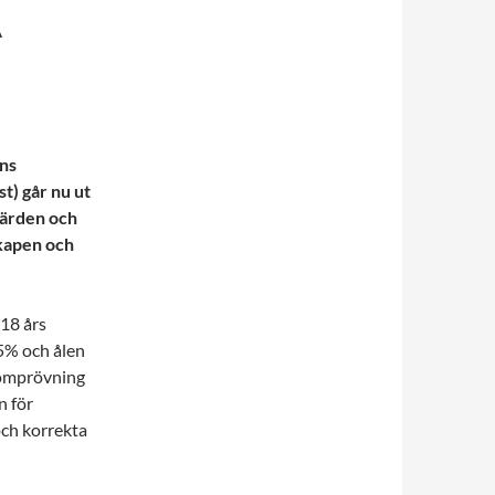
A
ns
t) går nu ut
värden och
kapen och
918 års
5% och ålen
l omprövning
n för
och korrekta