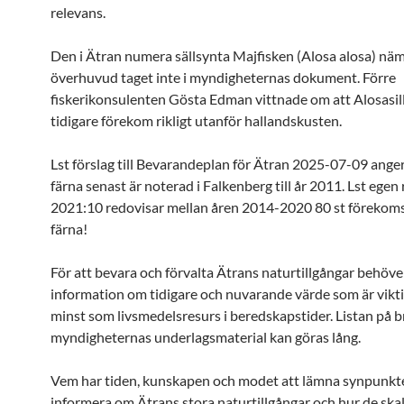
relevans.
Den i Ätran numera sällsynta Majfisken (Alosa alosa) nä
överhuvud taget inte i myndigheternas dokument. Förre
fiskerikonsulenten Gösta Edman vittnade om att Alosasil
tidigare förekom rikligt utanför hallandskusten.
Lst förslag till Bevarandeplan för Ätran 2025-07-09 anger
färna senast är noterad i Falkenberg till år 2011. Lst egen
2021:10 redovisar mellan åren 2014-2020 80 st förekoms
färna!
För att bevara och förvalta Ätrans naturtillgångar behöver
information om tidigare och nuvarande värde som är vikti
minst som livsmedelsresurs i beredskapstider. Listan på br
myndigheternas underlagsmaterial kan göras lång.
Vem har tiden, kunskapen och modet att lämna synpunkt
informera om Ätrans stora naturtillgångar och hur de skal