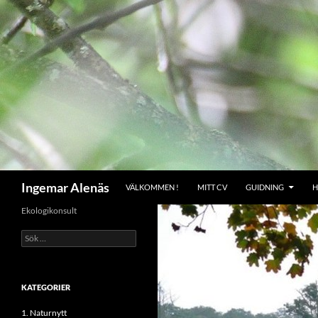
Hoppa
till
innehåll
Sök
Ingemar Alenäs
VÄLKOMMEN !
MITT CV
GUIDNING
H
Ekologikonsult
Sök
efter:
KATEGORIER
1. Naturnytt