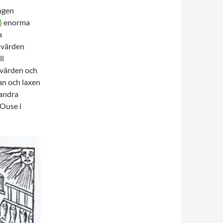
ingen
)
enorma
a
 värden
ll
a värden och
an och laxen
 andra
 Ouse i