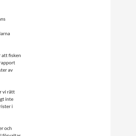
mns
larna
 att fisken
 rapport
ter av
 vi rätt
gt inte
ister i
er och
l förvaltas