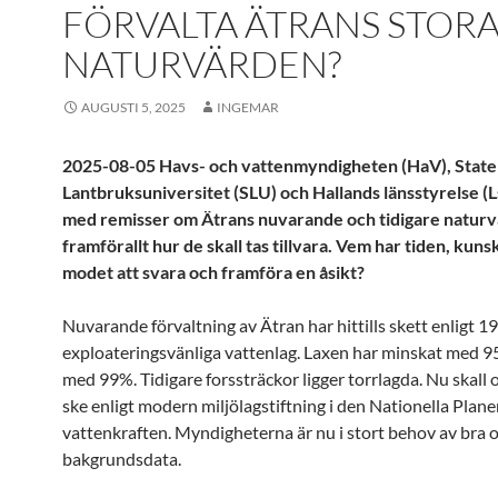
FÖRVALTA ÄTRANS STOR
NATURVÄRDEN?
AUGUSTI 5, 2025
INGEMAR
2025-08-05 Havs- och vattenmyndigheten (HaV), State
Lantbruksuniversitet (SLU) och Hallands länsstyrelse (Ls
med remisser om Ätrans nuvarande och tidigare natur
framförallt hur de skall tas tillvara.
Vem har tiden, kuns
modet att svara och framföra en åsikt?
Nuvarande förvaltning av Ätran har hittills skett enligt 1
exploateringsvänliga vattenlag. Laxen har minskat med 9
med 99%. Tidigare forssträckor ligger torrlagda. Nu skal
ske enligt modern miljölagstiftning i den Nationella Plane
vattenkraften. Myndigheterna är nu i stort behov av bra 
bakgrundsdata.