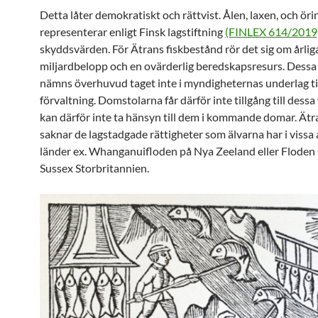
Detta låter demokratiskt och rättvist. Ålen, laxen, och ör
representerar enligt Finsk lagstiftning
(FINLEX 614/2019
skyddsvärden. För Ätrans fiskbestånd rör det sig om årlig
miljardbelopp och en ovärderlig beredskapsresurs. Dessa
nämns överhuvud taget inte i myndigheternas underlag ti
förvaltning. Domstolarna får därför inte tillgång till dess
kan därför inte ta hänsyn till dem i kommande domar. Ätr
saknar de lagstadgade rättigheter som älvarna har i vissa
länder ex. Whanganuifloden på Nya Zeeland eller Floden
Sussex Storbritannien.