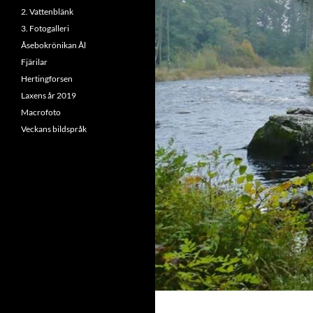
2. Vattenblänk
3. Fotogalleri
Åsebokrönikan Ål
Fjärilar
Hertingforsen
Laxens år 2019
Macrofoto
Veckans bildspråk