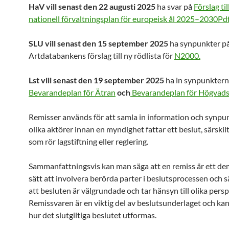
HaV vill
senast den 22 augusti 2025
ha svar på
Förslag ti
nationell förvaltningsplan för europeisk ål 2025–2030Pdf
SLU vill
senast den 15 september 2025
ha synpunkter p
Artdatabankens förslag till ny rödlista för
N2000.
Lst vill
senast den 19 september 2025
ha in synpunktern
Bevarandeplan för Ätran
och
Bevarandeplan för Högvad
Remisser används för att samla in information och synpun
olika aktörer innan en myndighet fattar ett beslut, särskilt
som rör lagstiftning eller reglering.
Sammanfattningsvis kan man säga att en remiss är ett de
sätt att involvera berörda parter i beslutsprocessen och s
att besluten är välgrundade och tar hänsyn till olika persp
Remissvaren är en viktig del av beslutsunderlaget och ka
hur det slutgiltiga beslutet utformas.