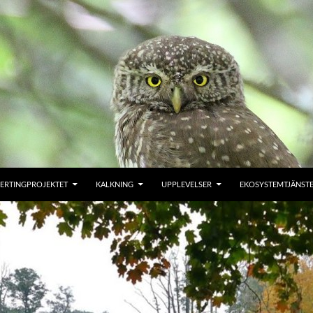
ERTINGPROJEKTET
KALKNING
UPPLEVELSER
EKOSYSTEMTJÄNST