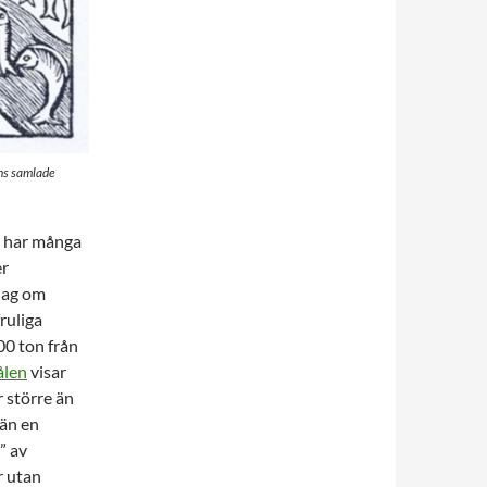
ens samlade
r har många
er
slag om
ruliga
00 ton från
ålen
visar
r större än
än en
” av
r utan