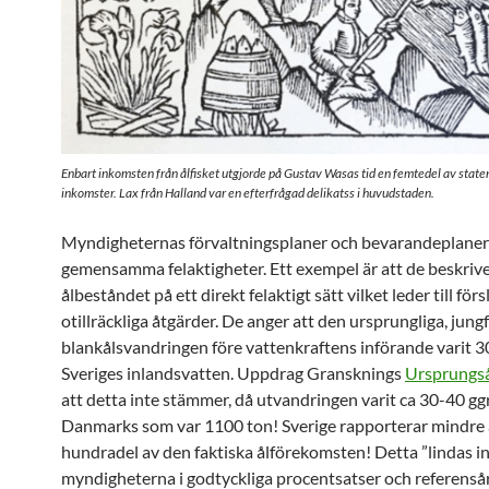
Enbart inkomsten från ålfisket utgjorde på Gustav Wasas tid en femtedel av stat
inkomster. Lax från Halland var en efterfrågad delikatss i huvudstaden.
Myndigheternas förvaltningsplaner och bevarandeplane
gemensamma felaktigheter. Ett exempel är att de beskriv
ålbeståndet på ett direkt felaktigt sätt vilket leder till för
otillräckliga åtgärder. De anger att den ursprungliga, jungf
blankålsvandringen före vattenkraftens införande varit 3
Sveriges inlandsvatten. Uppdrag Gransknings
Ursprungs
att detta inte stämmer, då utvandringen varit ca 30-40 gg
Danmarks som var 1100 ton! Sverige rapporterar mindre 
hundradel av den faktiska ålförekomsten! Detta ”lindas in
myndigheterna i godtyckliga procentsatser och referenså