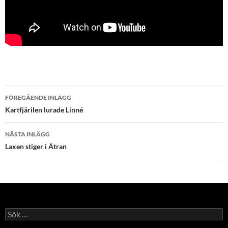
Inläggsnavigering
FÖREGÅENDE INLÄGG
Kartfjärilen lurade Linné
NÄSTA INLÄGG
Laxen stiger i Ätran
Sök
efter: