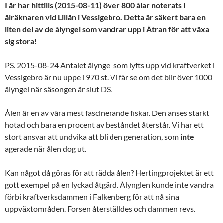
I år har hittills (2015-08-11) över 800 ålar noterats i
ålräknaren vid Lillån i Vessigebro. Detta är säkert bara en
liten del av de ålyngel som vandrar upp i Ätran för att växa
sig stora!
PS. 2015-08-24 Antalet ålyngel som lyfts upp vid kraftverket i
Vessigebro är nu uppe i 970 st. Vi får se om det blir över 1000
ålyngel när säsongen är slut DS.
Ålen är en av våra mest fascinerande fiskar. Den anses starkt
hotad och bara en procent av beståndet återstår. Vi har ett
stort ansvar att undvika att bli den generation, som
inte
agerade när ålen dog ut.
Kan något då göras för att rädda ålen? Hertingprojektet är ett
gott exempel på en lyckad åtgärd. Ålynglen kunde inte vandra
förbi kraftverksdammen i Falkenberg för att nå sina
uppväxtområden. Forsen återställdes och dammen revs.