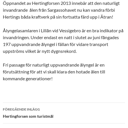
Öppnandet av Hertingforsen 2013 innebär att den naturligt
invandrande ålen från Sargassohavet nu kan vandra förbi
Hertings båda kraftverk på sin fortsatta färd upp i Ätran!
Ålyngelasamlaren i Lillån vid Vessigebro är en bra indikator på
invandringen. Under endast en natt i slutet av juni fångades
197 uppvandrande ålyngel i fällan för vidare transport
uppströms vilket är nytt dygnsrekord.
Fri passage för naturligt uppvandrande ålyngel är en
förutsättning för att vi skall klara den hotade ålen till
kommande generationer!
Inläggsnavigering
FÖREGÅENDE INLÄGG
Hertingforsen som turistmål