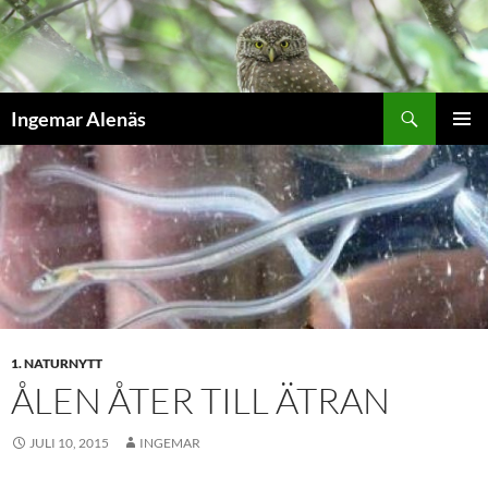
Hoppa
till
innehåll
Sök
Ingemar Alenäs
PRIMÄR
MENY
1. NATURNYTT
ÅLEN ÅTER TILL ÄTRAN
JULI 10, 2015
INGEMAR