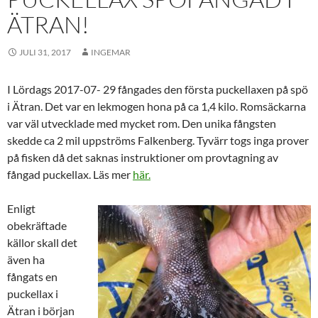
ÄTRAN!
JULI 31, 2017
INGEMAR
I Lördags 2017-07- 29 fångades den första puckellaxen på spö
i Ätran. Det var en lekmogen hona på ca 1,4 kilo. Romsäckarna
var väl utvecklade med mycket rom. Den unika fångsten
skedde ca 2 mil uppströms Falkenberg. Tyvärr togs inga prover
på fisken då det saknas instruktioner om provtagning av
fångad puckellax. Läs mer
här.
Enligt
obekräftade
källor skall det
även ha
fångats en
puckellax i
Ätran i början