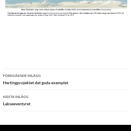
Inläggsnavigering
FÖREGÅENDE INLÄGG
Hertingprojektet det goda exemplet
NÄSTA INLÄGG
Lakseeventyret