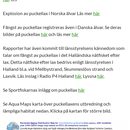
Explosion av puckellax i Norska älvar Läs mer
här
Fångst av puckellax registreras även i Danska älvar. Se deras
bilder på puckellax
här
och läs mer
här
Rapporter har även kommit till länsstyrelsens kännedom som
talar om fångst av puckellax i det Halländska nätfisket efter
lax. Detta nätfiske efter lax bedrivs enligt länsstyrelsen i
Halland bl.a. vid Mellbystrand, Skummeslövs strand och
Laxvik. Läs inslag i Radio P4 Halland
här.
Lyssna
här
.
Se Sportfiskarnas inlägg om puckellax
här
Se Aqua Maps karta över puckellaxens utbredning och
lämpliga habitat nedan. Klicka på kartan för större bild.