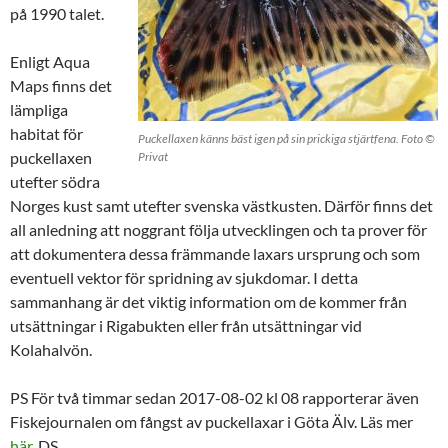
på 1990 talet.
Enligt Aqua
Maps finns det
lämpliga
habitat för
Puckellaxen känns bäst igen på sin prickiga stjärtfena. Foto ©
puckellaxen
Privat
utefter södra
Norges kust samt utefter svenska västkusten. Därför finns det
all anledning att noggrant följa utvecklingen och ta prover för
att dokumentera dessa främmande laxars ursprung och som
eventuell vektor för spridning av sjukdomar. I detta
sammanhang är det viktig information om de kommer från
utsättningar i Rigabukten eller från utsättningar vid
Kolahalvön.
PS För två timmar sedan 2017-08-02 kl 08 rapporterar även
Fiskejournalen om fångst av puckellaxar i Göta Älv. Läs mer
här
. DS