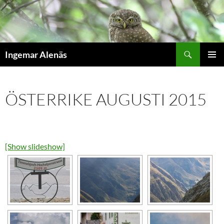
Hoppa
till
innehåll
Sök
Ingemar Alenäs
PRIMÄR
MENY
ÖSTERRIKE AUGUSTI 2015
[Show slideshow]