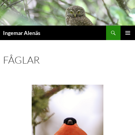
Hoppa
till
innehåll
Sök
Ingemar Alenäs
PRIMÄR
MENY
FÅGLAR