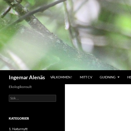
Hoppa
till
innehåll
Sök
Ingemar Alenäs
VÄLKOMMEN !
MITT CV
GUIDNING
H
Ekologikonsult
Sök
efter:
KATEGORIER
1. Naturnytt