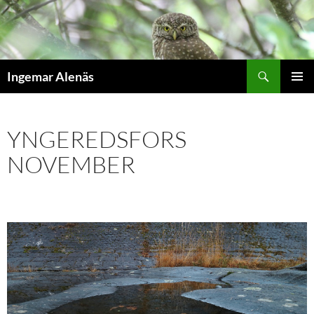
Hoppa
till
innehåll
Sök
Ingemar Alenäs
PRIMÄR
MENY
YNGEREDSFORS
NOVEMBER