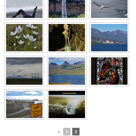
◄
1
2