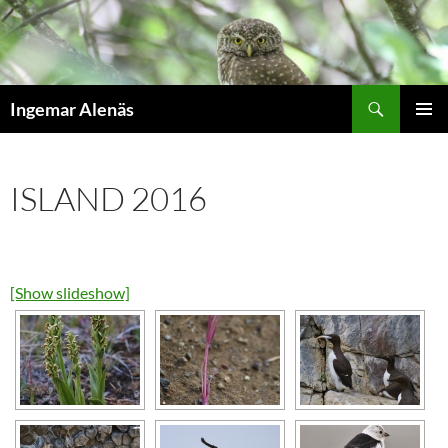
Hoppa
till
innehåll
Sök
Ingemar Alenäs
PRIMÄR
MENY
ISLAND 2016
[Show slideshow]