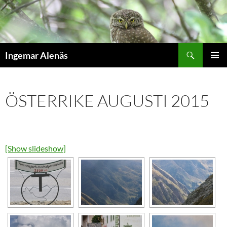
Hoppa
till
innehåll
Sök
Ingemar Alenäs
PRIMÄR
MENY
ÖSTERRIKE AUGUSTI 2015
[Show slideshow]