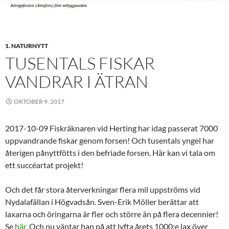
1. NATURNYTT
TUSENTALS FISKAR
VANDRAR I ÄTRAN
OKTOBER 9, 2017
2017-10-09 Fiskräknaren vid Herting har idag passerat 7000
uppvandrande fiskar genom forsen! Och tusentals yngel har
återigen pånyttfötts i den befriade forsen. Här kan vi tala om
ett succéartat projekt!
Och det får stora återverkningar flera mil uppströms vid
Nydalafällan i Högvadsån. Sven-Erik Möller berättar att
laxarna och öringarna är fler och större än på flera decennier!
Se
här
. Och nu väntar han på att lyfta årets 1000:e lax över