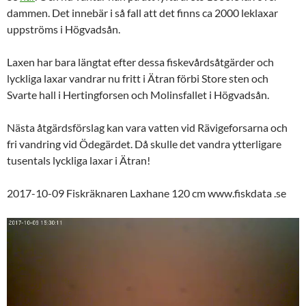
dammen. Det innebär i så fall att det finns ca 2000 leklaxar
uppströms i Högvadsån.
Laxen har bara längtat efter dessa fiskevårdsåtgärder och
lyckliga laxar vandrar nu fritt i Ätran förbi Store sten och
Svarte hall i Hertingforsen och Molinsfallet i Högvadsån.
Nästa åtgärdsförslag kan vara vatten vid Rävigeforsarna och
fri vandring vid Ödegärdet. Då skulle det vandra ytterligare
tusentals lyckliga laxar i Ätran!
2017-10-09 Fiskräknaren Laxhane 120 cm www.fiskdata .se
Videospelare