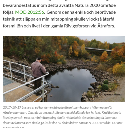
bevarandestatus inom detta avsatta Natura 2000 område
följas.
MÖD 2012:56
. Genom denna enkla och beprövade
teknik att släppa en minimitappning skulle vi också återfå
forsmiljön och livet i den gamla Rävigeforsen vid Ätrafors.
2017-10-17 Lasse ser på hur den instängda ätranlaxen hoppar i hålan nedanför
Ätraforsdammen. Om någon vecka skulle denna dödsdömda lax ha lekt. Kraftbolagets
lösning sprack, men en minimitappning skulle rädda både dessa instängda laxar och
deras avkomma som skulle ge liv åt den nu döda åfåran som är N 2000 område. © Foto:
Ingemar Alenäs