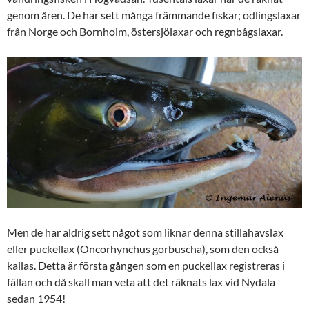
genom åren. De har sett många främmande fiskar; odlingslaxar
från Norge och Bornholm, östersjölaxar och regnbågslaxar.
Men de har aldrig sett något som liknar denna stillahavslax
eller puckellax (Oncorhynchus gorbuscha), som den också
kallas. Detta är första gången som en puckellax registreras i
fällan och då skall man veta att det räknats lax vid Nydala
sedan 1954!