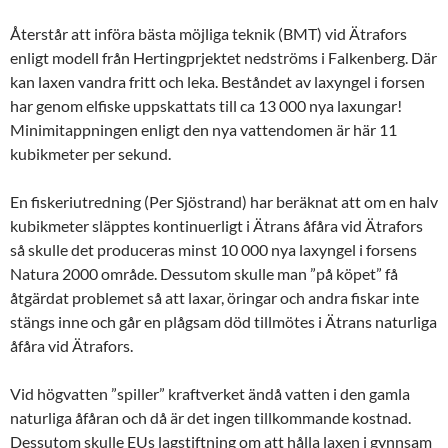
Återstår att införa bästa möjliga teknik (BMT) vid Ätrafors
enligt modell från Hertingprjektet nedströms i Falkenberg. Där
kan laxen vandra fritt och leka. Beståndet av laxyngel i forsen
har genom elfiske uppskattats till ca 13 000 nya laxungar!
Minimitappningen enligt den nya vattendomen är här 11
kubikmeter per sekund.
En fiskeriutredning (Per Sjöstrand) har beräknat att om en halv
kubikmeter släpptes kontinuerligt i Ätrans åfåra vid Ätrafors
så skulle det produceras minst 10 000 nya laxyngel i forsens
Natura 2000 område. Dessutom skulle man ”på köpet” få
åtgärdat problemet så att laxar, öringar och andra fiskar inte
stängs inne och går en plågsam död tillmötes i Ätrans naturliga
åfåra vid Ätrafors.
Vid högvatten ”spiller” kraftverket ändå vatten i den gamla
naturliga åfåran och då är det ingen tillkommande kostnad.
Dessutom skulle EUs lagstiftning om att hålla laxen i gynnsam