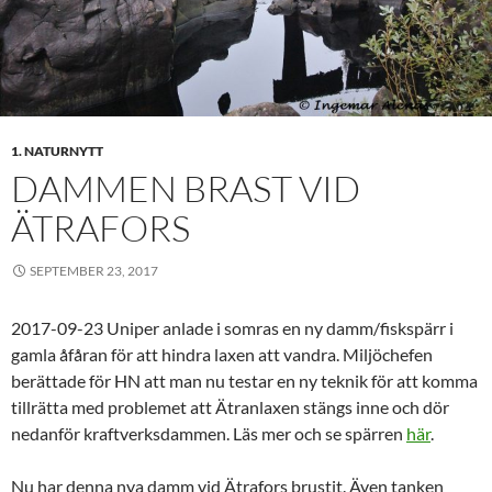
1. NATURNYTT
DAMMEN BRAST VID
ÄTRAFORS
SEPTEMBER 23, 2017
2017-09-23 Uniper anlade i somras en ny damm/fiskspärr i
gamla åfåran för att hindra laxen att vandra. Miljöchefen
berättade för HN att man nu testar en ny teknik för att komma
tillrätta med problemet att Ätranlaxen stängs inne och dör
nedanför kraftverksdammen. Läs mer och se spärren
här
.
Nu har denna nya damm vid Ätrafors brustit. Även tanken