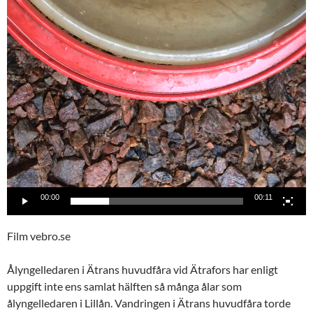
00:00
00:11
Film vebro.se
Ålyngelledaren i Ätrans huvudfåra vid Ätrafors har enligt
uppgift inte ens samlat hälften så många ålar som
ålyngelledaren i Lillån. Vandringen i Ätrans huvudfåra torde