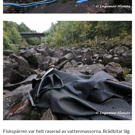
Fiskspärren var helt raserad av vattenmassorna. Brädbitar låg