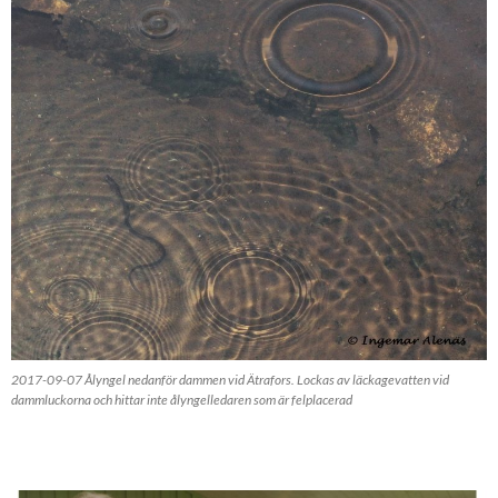
2017-09-07 Ålyngel nedanför dammen vid Ätrafors. Lockas av läckagevatten vid
dammluckorna och hittar inte ålyngelledaren som är felplacerad