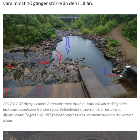
vara minst 10 gånger större än den i Lillån.
2017-09-07 Ålyngelledare i Ätran nedströms Ätrafors. Vattenflödet är rikligt från
läckande dammluckor (vänster i bild). Vattenflödet är sparsamt från installerad
ålyngelledare (höger i bild). Rikligt med ålyngel samlas nedströms luckorna där vattnet
flödar.