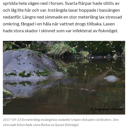
spridda hela vägen ned i forsen. Svarta flärpar hade slitits av
och låg lite här och var. Instängda laxar hoppade i bassängen
nedanför. Längre ned simmade en stor meterlång lax stressad
omkring, fångad i en håla när vattnet drogs tillbaka. Laxen
hade stora skador i skinnet som var infekterat av fiskmögel.
2017-09-23 En meterlång instängd lax nedanför Unipers fiskspärr vid Ätrafors. Den
stressade fisken hade stora fläckar av ljusare fiskmögel.