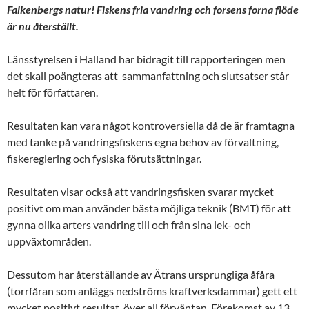
Falkenbergs natur! Fiskens fria vandring och forsens forna flöde
är nu återställt.
Länsstyrelsen i Halland har bidragit till rapporteringen men
det skall poängteras att sammanfattning och slutsatser står
helt för författaren.
Resultaten kan vara något kontroversiella då de är framtagna
med tanke på vandringsfiskens egna behov av förvaltning,
fiskereglering och fysiska förutsättningar.
Resultaten visar också att vandringsfisken svarar mycket
positivt om man använder bästa möjliga teknik (BMT) för att
gynna olika arters vandring till och från sina lek- och
uppväxtområden.
Dessutom har återställande av Ätrans ursprungliga åfåra
(torrfåran som anläggs nedströms kraftverksdammar) gett ett
mycket positivt resultat, över all förväntan. Förekomst av 13