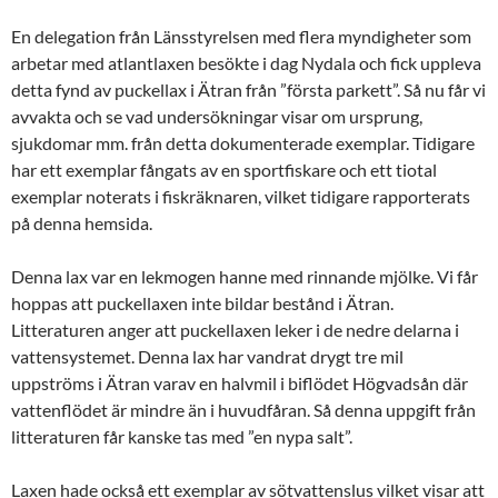
En delegation från Länsstyrelsen med flera myndigheter som
arbetar med atlantlaxen besökte i dag Nydala och fick uppleva
detta fynd av puckellax i Ätran från ”första parkett”. Så nu får vi
avvakta och se vad undersökningar visar om ursprung,
sjukdomar mm. från detta dokumenterade exemplar. Tidigare
har ett exemplar fångats av en sportfiskare och ett tiotal
exemplar noterats i fiskräknaren, vilket tidigare rapporterats
på denna hemsida.
Denna lax var en lekmogen hanne med rinnande mjölke. Vi får
hoppas att puckellaxen inte bildar bestånd i Ätran.
Litteraturen anger att puckellaxen leker i de nedre delarna i
vattensystemet. Denna lax har vandrat drygt tre mil
uppströms i Ätran varav en halvmil i biflödet Högvadsån där
vattenflödet är mindre än i huvudfåran. Så denna uppgift från
litteraturen får kanske tas med ”en nypa salt”.
Laxen hade också ett exemplar av sötvattenslus vilket visar att