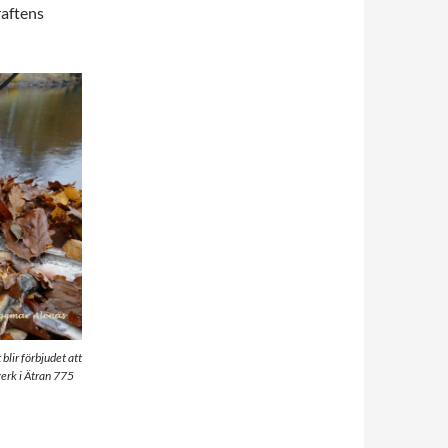
raftens
blir förbjudet att
verk i Ätran 775