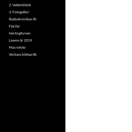
2. Vattenblänk
3. Fotogalleri
Åsebokrönikan Ål
Fjärilar
Hertingforsen
Laxens år 2019
Macrofoto
Veckans bildspråk