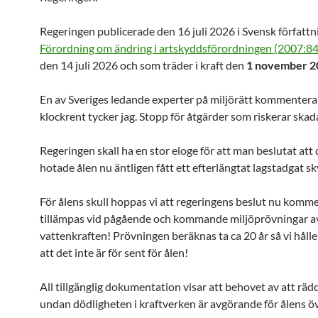
Regeringen publicerade den 16 juli 2026 i Svensk författ
Förordning om ändring i artskyddsförordningen (2007:8
den 14 juli 2026 och som träder i kraft den
1 november 2
En av Sveriges ledande experter på miljörätt kommenterar
klockrent tycker jag. Stopp för åtgärder som riskerar skada
Regeringen skall ha en stor eloge för att man beslutat att
hotade ålen nu äntligen fått ett efterlängtat lagstadgat s
För ålens skull hoppas vi att regeringens beslut nu komme
tillämpas vid pågående och kommande miljöprövningar a
vattenkraften! Prövningen beräknas ta ca 20 år så vi hål
att det inte är för sent för ålen!
All tillgänglig dokumentation visar att behovet av att räd
undan dödligheten i kraftverken är avgörande för ålens ö