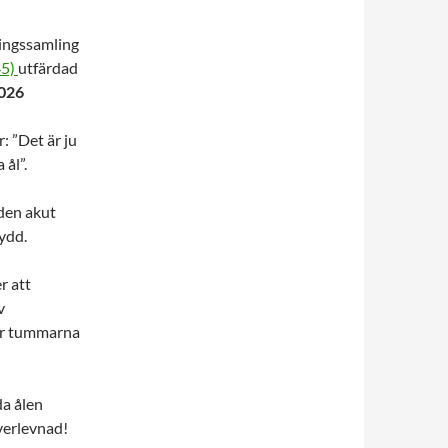
ningssamling
45)
utfärdad
026
: ”Det är ju
 ål”.
 den akut
kydd.
r att
v
ler tummarna
da ålen
verlevnad!