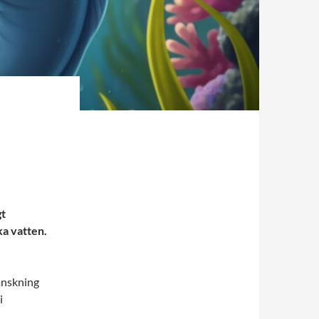
gt
ka vatten.
anskning
i