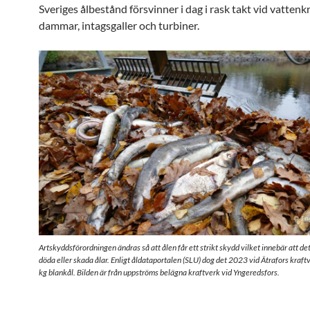
Sveriges ålbestånd försvinner i dag i rask takt vid vattenk
dammar, intagsgaller och turbiner.
Artskyddsförordningen ändras så att ålen får ett strikt skydd vilket innebär att det 
döda eller skada ålar. Enligt åldataportalen (SLU) dog det 2023 vid Ätrafors kraft
kg blankål. Bilden är från uppströms belägna kraftverk vid Yngeredsfors.