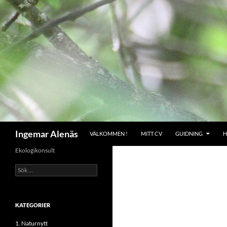
Hoppa
till
innehåll
Sök
Ingemar Alenäs
VÄLKOMMEN !
MITT CV
GUIDNING
H
Ekologikonsult
Sök
efter:
KATEGORIER
1. Naturnytt