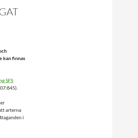
GAT
och
e kan finnas
ing SFS
007:845).
ter
att arterna
 åtaganden i