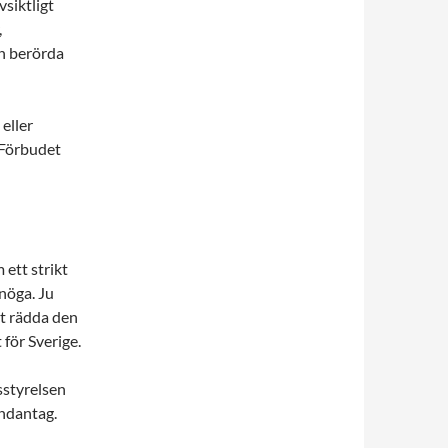
vsiktligt
,
en berörda
 eller
 Förbudet
 ett strikt
nöga. Ju
tt rädda den
 för Sverige.
sstyrelsen
undantag.