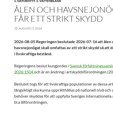
1. NATURNYTT
,
2. VATTENBLÄNK
ÅLEN OCH HAVSNEJONÖ
FÅR ETT STRIKT SKYDD
AUGUSTI 5, 2026
2026-08-05 Regeringen beslutade 2026-07-16 att ålen 
havsnejonögat skall omfattas av ett strikt skydd så att d
i livskraftiga bestånd.
Regeringens beslut kungjordes i
Svensk författningssaml
2026:1504
och är en ändring i artskyddsförordningen (2
Beslutet togs för att livskraftiga populationer av dessa ar
långsiktigt ska kunna upprätthållas på nationell nivå och 
behöver skyddas för att uppfylla Sveriges internationella
bl.a ålförordningen.