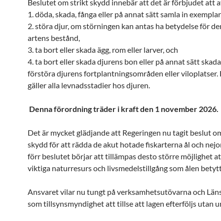
Beslutet om strikt skydd innebär att det är förbjudet att a
1. döda, skada, fånga eller på annat sätt samla in exemplar
2. störa djur, om störningen kan antas ha betydelse för d
artens bestånd,
3. ta bort eller skada ägg, rom eller larver, och
4. ta bort eller skada djurens bon eller på annat sätt skada
förstöra djurens fortplantningsområden eller viloplatser.
gäller alla levnadsstadier hos djuren.
Denna förordning träder i kraft den 1 november 2026.
Det är mycket glädjande att Regeringen nu tagit beslut om
skydd för att rädda de akut hotade fiskarterna ål och nejo
förr beslutet börjar att tillämpas desto större möjlighet a
viktiga naturresurs och livsmedelstillgång som ålen betytt
Ansvaret vilar nu tungt på verksamhetsutövarna och Län
som tillsynsmyndighet att tillse att lagen efterföljs utan 